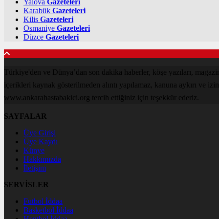
Yalova
Gazeteleri
Karabük
Gazeteleri
Kilis
Gazeteleri
Osmaniye
Gazeteleri
Düzce
Gazeteleri
Türkiye'den ve Dünya’dan son dakika haberler, köşe yazıları, magaz
içerikleri kaynak gösterilmeden alıntı yapılamaz, kanuna aykırı ve izi
www.ankarahastabakici.org tercih ettiğiniz için teşekkür ederiz.
SAYFALAR
Üye Girişi
Üye Kaydı
Künye
Hakkımızda
İletişim
SERVİSLER
Futbol İddaa
Basketbol İddaa
Hentbol İddaa