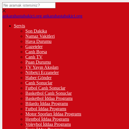
ankarahastabakici.org
ankarahastabakici.org
Servis
Son Dakika
Namaz Vakitleri
Hava Durumu
Gazeteler
Canlı Borsa
Canlı TV
Puan Durumu
TV Yayın Akışları
Nöbetçi Eczaneler
Haber Gönder
Canlı Sonuçlar
Futbol Canlı Sonuçlar
Basketbol Canlı Sonuçlar
Basketbol İddaa Programı
Bilardo İddaa Programı
Futbol İddaa Programı
Motor Sporları İddaa Programı
Hentbol İddaa Programı
Voleybol İddaa Programı