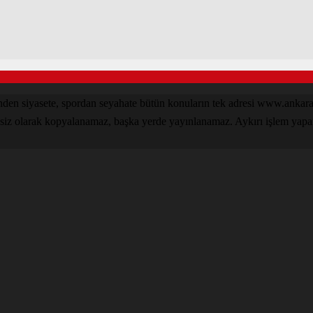
inden siyasete, spordan seyahate bütün konuların tek adresi www.ankar
nsiz olarak kopyalanamaz, başka yerde yayınlanamaz. Aykırı işlem yapan k