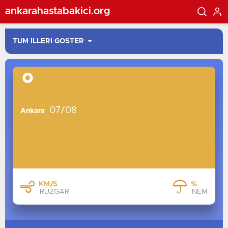
ankarahastabakici.org
°
07/08
Ankara
KM/S
%
RÜZGAR
NEM