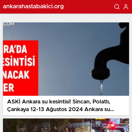
ankarahastabakici.org
ASKİ Ankara su kesintisi! Sincan, Polatlı,
Çankaya 12-13 Ağustos 2024 Ankara su
kesintisi listesi! Ankara’da sular ne vakit
gelecek?