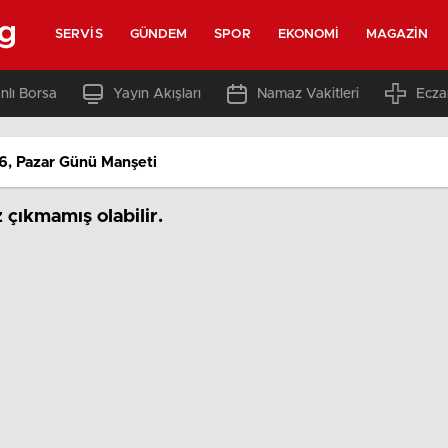
rg
SERVIS
GÜNDEM
SPOR
EKONOMI
MAGAZIN
nlı Borsa
Yayın Akışları
Namaz Vakitleri
Ecza
, Pazar Günü Manşeti
çıkmamış olabilir.