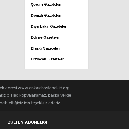
Çorum
Gazeteleri
Denizli
Gazeteleri
Diyarbakır
Gazeteleri
Edirne
Gazeteleri
Elazığ
Gazeteleri
Erzincan
Gazeteleri
Erzurum
Gazeteleri
Eskişehir
Gazeteleri
 tek adresi www.ankarahastabakici.org
Gaziantep
Gazeteleri
insiz olarak kopyalanamaz, başka yerde
cih ettiğiniz için teşekkür ederiz.
Giresun
Gazeteleri
Gümüşhane
Gazeteleri
BÜLTEN ABONELİĞİ
Hakkâri
Gazeteleri