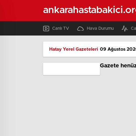
ankarahastabakici.o
Canlı TV
Hava Durumu
Ca
Hatay Yerel Gazeteleri
09 Ağustos 2026
Gazete henüz 