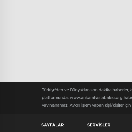
Türkiye'den ve Dünya’dan son dakika haberler, 
platformunda; www.ankarahastabakici.org haber 
yayınlanamaz. Aykırı işlem yapan kişi/kişiler içi
SAYFALAR
SERVİSLER