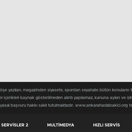
köşe yazıları, magazinden siyasete, spordan seyahate bütün konuların
içerikleri kaynak gösterilmeden alıntı yapılamaz, kanuna aykırı ve iz
n yasal başvuru hakkı saklı tutulmaktadır. www.ankarahastabakici.org ter
SERVİSLER 2
MULTİMEDYA
HIZLI SERVİS