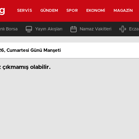
rg
SERVIS
GÜNDEM
SPOR
EKONOMI
MAGAZIN
nlı Borsa
Yayın Akışları
Namaz Vakitleri
Ecza
6, Cumartesi Günü Manşeti
çıkmamış olabilir.