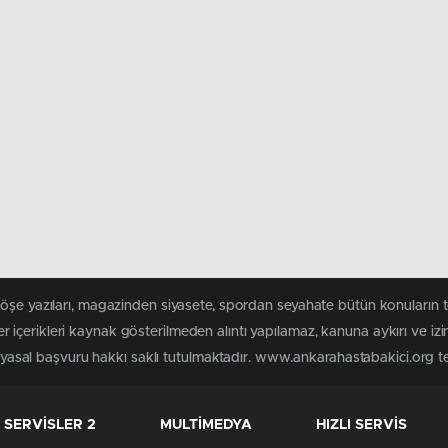
köşe yazıları, magazinden siyasete, spordan seyahate bütün konuların
içerikleri kaynak gösterilmeden alıntı yapılamaz, kanuna aykırı ve iz
n yasal başvuru hakkı saklı tutulmaktadır. www.ankarahastabakici.org ter
SERVİSLER 2
MULTİMEDYA
HIZLI SERVİS