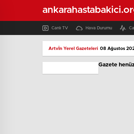
ankarahastabakici.o
Canlı TV
Hava Durumu
Ca
Artvİn Yerel Gazeteleri
08 Ağustos 202
Gazete henüz 