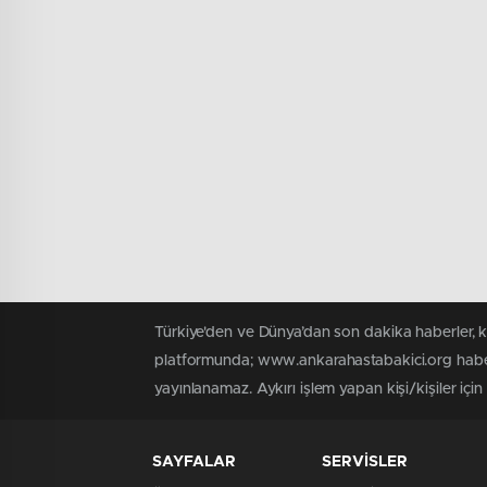
Türkiye'den ve Dünya’dan son dakika haberler, 
platformunda; www.ankarahastabakici.org haber 
yayınlanamaz. Aykırı işlem yapan kişi/kişiler içi
SAYFALAR
SERVİSLER