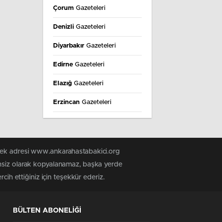
Çorum
Gazeteleri
Denizli
Gazeteleri
Diyarbakır
Gazeteleri
Edirne
Gazeteleri
Elazığ
Gazeteleri
Erzincan
Gazeteleri
Erzurum
Gazeteleri
Eskişehir
Gazeteleri
 tek adresi www.ankarahastabakici.org
Gaziantep
Gazeteleri
insiz olarak kopyalanamaz, başka yerde
cih ettiğiniz için teşekkür ederiz.
Giresun
Gazeteleri
Gümüşhane
Gazeteleri
BÜLTEN ABONELİĞİ
Hakkâri
Gazeteleri