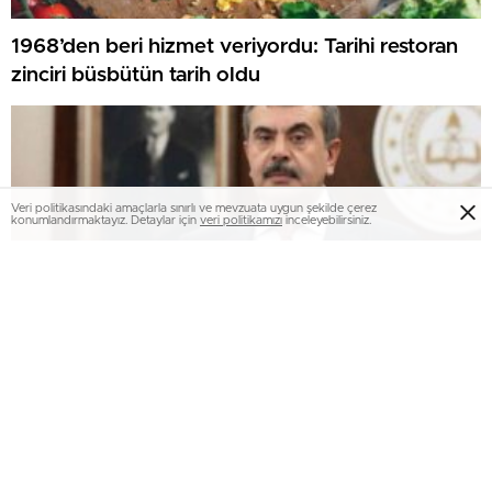
1968’den beri hizmet veriyordu: Tarihi restoran
zinciri büsbütün tarih oldu
Veri politikasındaki amaçlarla sınırlı ve mevzuata uygun şekilde çerez
konumlandırmaktayız. Detaylar için
veri politikamızı
inceleyebilirsiniz.
MEB’ten peş peşe karar: Tüm okullarda yeni
sistem başlatılıyor!