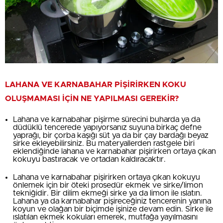
LAHANA VE KARNABAHAR PİŞİRİRKEN KOKU
OLUŞMAMASI İÇİN NE YAPILMASI GEREKİR?
Lahana ve karnabahar pişirme sürecini buharda ya da
düdüklü tencerede yapıyorsanız suyuna birkaç defne
yaprağı, bir çorba kaşığı süt ya da bir çay bardağı beyaz
sirke ekleyebilirsiniz. Bu materyallerden rastgele biri
eklendiğinde lahana ve karnabahar pişirirken ortaya çıkan
kokuyu bastıracak ve ortadan kaldıracaktır.
Lahana ve karnabahar pişirirken ortaya çıkan kokuyu
önlemek için bir öteki prosedür ekmek ve sirke/limon
tekniğidir. Bir dilim ekmeği sirke ya da limon ile ıslatın.
Lahana ya da karnabahar pişireceğiniz tencerenin yanına
koyun ve olağan bir biçimde işinize devam edin. Sirke ile
ıslatılan ekmek kokuları emerek, mutfağa yayılmasını