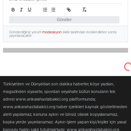
Gönder
Gönderdiğiniz yorum
moderasyon
ekibi tarafından incelendikten sonra
yayınlanacaktır.
Türkiye'den ve Dünya’dan son dakika haberler, köşe yazıları,
magazinden siyasete, spordan seyahate bütün konuların tek
adresi www.ankarahastabakici.org platformunda;
www.ankarahastabakici.org haber içerikleri kaynak gösterilmeden
alıntı yapılamaz, kanuna aykırı ve izinsiz olarak kopyalanamaz,
başka yerde yayınlanamaz. Aykırı işlem yapan kişi/kişiler için yasal
başvuru hakkı saklı tutulmaktadır. www.ankarahastabakici.org