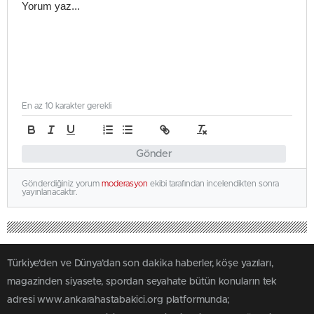
En az 10 karakter gerekli
Gönder
Gönderdiğiniz yorum
moderasyon
ekibi tarafından incelendikten sonra
yayınlanacaktır.
Türkiye'den ve Dünya’dan son dakika haberler, köşe yazıları,
magazinden siyasete, spordan seyahate bütün konuların tek
adresi www.ankarahastabakici.org platformunda;