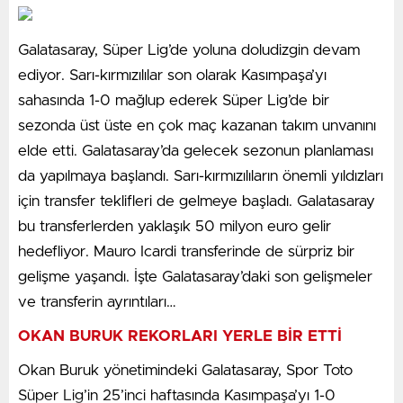
ilişkin idari müeyyide kararlarına karşı tebliğ tarihinden
öğretim görevlisinin tamamlanması durumunda yeni
itibaren on beş gün içinde yetkili idare mahkemesine
Galatasaray, Süper Lig’de yoluna doludizgin devam
öğrencilerimizi bekliyoruz. YÖK’ün yönetmeliğine göre
itiraz edilebilecek.
ediyor. Sarı-kırmızılılar son olarak Kasımpaşa’yı
derslerin 20 tanesi alan dersi, geriye kalanlar diğer
İdari para cezalarını ödeme şekli
sahasında 1-0 mağlup ederek Süper Lig’de bir
sosyal ve genel kültür dersleri. Bunların içerisinde
sezonda üst üste en çok maç kazanan takım unvanını
bizim okulumuzda mesleki İngilizce, mesleki Almanca,
İdari para cezasının ödeme süresi içinde defaten
elde etti. Galatasaray’da gelecek sezonun planlaması
normal İngilizce yönünden de öğrencilerimiz eğitim
ödenmesi hâlinde, tahakkuk ettirilen tutarın dörtte üçü
da yapılmaya başlandı. Sarı-kırmızılıların önemli yıldızları
alacak. Donanımlı, şoförlük alanında eğitimli kamu ve
tahsil edilecek. İdari para cezasına muhatap olanın
için transfer teklifleri de gelmeye başladı. Galatasaray
özel sektöre diplomalı şoförler istihdam edilecek” diye
ekonomik durumunun müsait olmaması hâlinde, idari
bu transferlerden yaklaşık 50 milyon euro gelir
konuştu.
para cezasının ilk taksitinin peşin ödenmesi koşuluyla,
hedefliyor. Mauro Icardi transferinde de sürpriz bir
bir yıl içinde ve dört eşit taksit halinde ödenmesine
gelişme yaşandı. İşte Galatasaray’daki son gelişmeler
karar verilebilecek. İdari para cezasının ödeme
ve transferin ayrıntıları…
süresinde yapılan taksitlendirme talepleri idarî para
cezası vermeye yetkili mercilerce değerlendirilerek
OKAN BURUK REKORLARI YERLE BİR ETTİ
karar verilir. Taksitlendirme talebi; idari para cezası
Okan Buruk yönetimindeki Galatasaray, Spor Toto
karar tarihi, kararın tebliğ tarihi, taksit tarihleri ve
Süper Lig’in 25’inci haftasında Kasımpaşa’yı 1-0