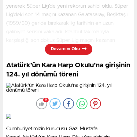
tutarları açık olarak belirtilmek suretiyle yazılı olarak
yenerek Süper Lig’de yeni rekorun sahibi oldu. Süper
yapılacak. Taksitlendirme talebi kabul edilen borçlular;
Lig’deki son 14 maçını kazanan Galatasaray, Beşiktaş’ı
dört eşit taksit halinde ve birinci taksiti idari para
(1959/60) geride bırakarak lig tarihinin en uzun
cezasının ödeme süresi içinde, geri kalan üç taksiti ise
galibiyet serisini yakaladı. İstanbul takımlarıyla
idari para cezasının tebliğ tarihinden itibaren 1 yıl
karşılaştığı son dokuz Süper Lig maçını kazanan
içerisinde idarece belirlenecek sürelerde ödeyecek.
Galatasaray, lig tarihinin en uzun serisinin sahibi olan
Devamını Oku
Fenerbahçe’nin rekorunu egale etti.
Atatürk’ün Kara Harp Okulu’na girişinin
49 yaşındaki teknik adam kendi kulvarında bir rekora
124. yıl dönümü töreni
imza attı. Sarı-kırmızılıların teknik direktörü Okan
Buruk, resmi maçlarda Galatasaray’ın başında en uzun
süreli galibiyet serisinin sahibi olan Mustafa Denizli’nin
0
13 maçlık serisini geride bırakan isim oldu. Başarılı
hoca bu seriyi 17 maça çıkardı.
Cumhuriyetimizin kurucusu Gazi Mustafa
KONYASPOR MAÇI HAZIRLIKLARI BAŞLADI