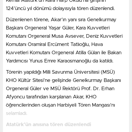
Kemal
Atatürk’ün Kara Harp Okulu’na girişinin
Galatasaray, Konyaspor ile oynayacağı maçın
124’üncü yıl dönümü dolayısıyla tören düzenlendi.
hazırlıklarına Florya Metin Oktay Tesisleri’nde yaptığı
Düzenlenen törene, Akar’ın yanı sıra Genelkurmay
antrenmanla başladı. Dinamik ısınmayla başlayan
Başkanı Orgeneral Yaşar Güler, Kara Kuvvetleri
idman, iki grup halinde 8’e 2 pas çalışmasıyla devam
Komutanı Orgeneral Musa Avsever, Deniz Kuvvetleri
etti. Teknik Direktör Okan Buruk yönetimindeki
Komutanı Oramiral Ercüment Tatlıoğlu, Hava
antrenman, topa sahip olma çalışmasının ardından bire
Kuvvetleri Komutanı Orgeneral Atilla Gülan ile Bakan
bir oyun ve dar alanda çift kale maçla sona erdi.
Yardımcısı Yunus Emre Karaosmanoğlu da katıldı.
3 DEĞİŞİKLİK BİRDEN
Törenin yapıldığı Milli Savunma Üniversitesi (MSÜ)
Okan Buruk, Kasımpaşa maçından farklı olarak
KHO Kültür Sitesi’ne gelişinde Genelkurmay Başkanı
kadroda 3 değişikliğe gidecek. Başarılı teknik adam,
Orgeneral Güler ve MSÜ Rektörü Prof. Dr. Erhan
cezalı Nelsson’un yerine Kaan Ayhan’ı 11’de sahaya
Afyoncu tarafından karşılanan Akar, KHO
sürecek. Okan hoca, kale ve savunma kurgusunda
öğrencilerinden oluşan Harbiyeli Tören Mangası’nı
başka bir değişiklik yapmayacak.
selamladı.
ZANIOLO İKİNCİ YARI SAHADA
Atatürk’ün anısına tören düzenlendi