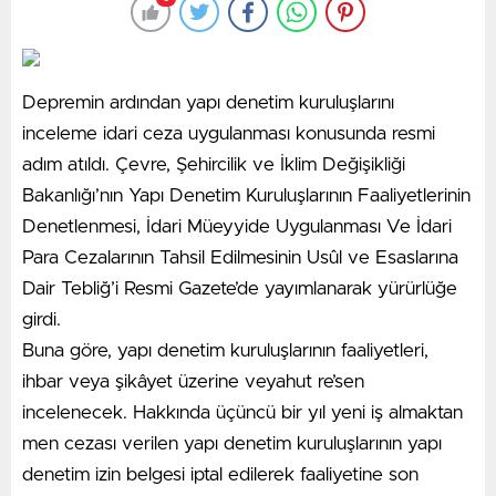
yapan Tok, 2022’de Ankara Yıldırım Beyazıt
Üniversitesi Sosyal Bilimler Meslek Yüksekokulu
Ulaşım Bölümü’nde yeni açılan otobüs kaptanlığı
Depremin ardından yapı denetim kuruluşlarını
programının ilk öğretim görevlisi olarak atandı.
inceleme idari ceza uygulanması konusunda resmi
“TAMAMEN TESADÜFEN KEŞFETTİM”
adım atıldı. Çevre, Şehircilik ve İklim Değişikliği
Tok, eylül ayına kadar öğretim görevlisi kadrosunun
Bakanlığı’nın Yapı Denetim Kuruluşlarının Faaliyetlerinin
tamamlanması ardından önümüzdeki dönem öğrenci
Denetlenmesi, İdari Müeyyide Uygulanması Ve İdari
alımına başlayacaklarını söyledi. Kendi mezun olduğu
Para Cezalarının Tahsil Edilmesinin Usûl ve Esaslarına
programda öğretim görevlisi olduğunu vurgulayan
Dair Tebliğ’i Resmi Gazete’de yayımlanarak yürürlüğe
Tok, “Eskiden biliyorsunuz dijital bu kadar önde
girdi.
değildi, kılavuzlar vardı. Tercih kılavuzunu karıştırırken
Buna göre, yapı denetim kuruluşlarının faaliyetleri,
‘Otobüs Kaptanlığı ve Hosteslik’ programı dikkatimi
ihbar veya şikâyet üzerine veyahut re’sen
çekti. Sonrasında ben de dedim ‘neden bu yenilikçi
incelenecek. Hakkında üçüncü bir yıl yeni iş almaktan
bölümü okumayayım’, tamamen tesadüfen keşfettim
men cezası verilen yapı denetim kuruluşlarının yapı
kendi kendime. ÖSYM’nin kılavuzundan buldum. Daha
denetim izin belgesi iptal edilerek faaliyetine son