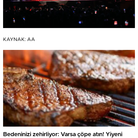
KAYNAK:
AA
Bedeninizi zehirliyor: Varsa çöpe atın! Yiyeni