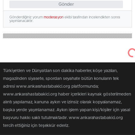
Gönder
Gönderdiğiniz yorum
moderasyon
ekibi tarafından incelendikten sonra
yayınlanacaktır.
Türkiye'den ve Dünya’dan son dakika haberler, köşe yazıları,
magazinden siyasete, spordan seyahate bütün konuların tek
adresi www.ankarahastabakici.org platformunda;
www.ankarahastabakici.org haber içerikleri kaynak gösterilmeden
alıntı yapılamaz, kanuna aykırı ve izinsiz olarak kopyalanamaz,
başka yerde yayınlanamaz. Aykırı işlem yapan kişi/kişiler için yasal
başvuru hakkı saklı tutulmaktadır. www.ankarahastabakici.org
tercih ettiğiniz için teşekkür ederiz.