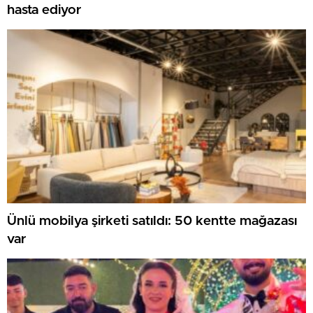
hasta ediyor
Ünlü mobilya şirketi satıldı: 50 kentte mağazası
var