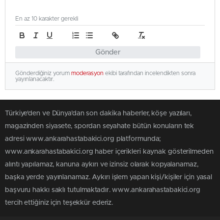
En az 10 karakter gerekli
Gönder
Gönderdiğiniz yorum
moderasyon
ekibi tarafından incelendikten sonra
yayınlanacaktır.
Türkiye'den ve Dünya’dan son dakika haberler, köşe yazıları,
magazinden siyasete, spordan seyahate bütün konuların tek
adresi www.ankarahastabakici.org platformunda;
www.ankarahastabakici.org haber içerikleri kaynak gösterilmeden
alıntı yapılamaz, kanuna aykırı ve izinsiz olarak kopyalanamaz,
başka yerde yayınlanamaz. Aykırı işlem yapan kişi/kişiler için yasal
başvuru hakkı saklı tutulmaktadır. www.ankarahastabakici.org
tercih ettiğiniz için teşekkür ederiz.