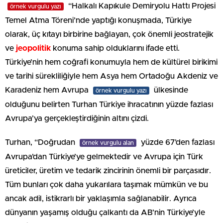
“Halkalı Kapıkule Demiryolu Hattı Projesi
örnek vurgulu yazı
Temel Atma Töreni’nde yaptığı konuşmada, Türkiye
olarak, üç kıtayı birbirine bağlayan, çok önemli jeostratejik
ve
jeopolitik
konuma sahip olduklarını ifade etti.
Türkiye’nin hem coğrafi konumuyla hem de kültürel birikimi
ve tarihi sürekliliğiyle hem Asya hem Ortadoğu Akdeniz ve
Karadeniz hem Avrupa
ülkesinde
örnek vurgulu yazı
olduğunu belirten Turhan Türkiye ihracatının yüzde fazlası
Avrupa’ya gerçekleştirdiğinin altını çizdi.
Turhan, “Doğrudan
yüzde 67’den fazlası
örnek vurgulu alan
Avrupa’dan Türkiye’ye gelmektedir ve Avrupa için Türk
üreticiler, üretim ve tedarik zincirinin önemli bir parçasıdır.
Tüm bunları çok daha yukarılara taşımak mümkün ve bu
ancak adil, istikrarlı bir yaklaşımla sağlanabilir. Ayrıca
dünyanın yaşamış olduğu çalkantı da AB’nin Türkiye’yle