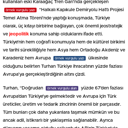
kullanılan eski Karaağaç Tren Garı’nda gerçekleşen
“Halkalı Kapıkule Demiryolu Hattı Projesi
örnek vurgulu yazı
Temel Atma Töreni’nde yaptığı konuşmada, Türkiye
olarak, üç kıtayı birbirine bağlayan, çok önemli jeostratejik
jeopolitik
ve
konuma sahip olduklarını ifade etti.
Türkiye’nin hem coğrafi konumuyla hem de kültürel birikimi
ve tarihi sürekliliğiyle hem Asya hem Ortadoğu Akdeniz ve
Karadeniz hem Avrupa
ülkesinde
örnek vurgulu yazı
olduğunu belirten Turhan Türkiye ihracatının yüzde fazlası
Avrupa’ya gerçekleştirdiğinin altını çizdi.
Turhan, “Doğrudan
yüzde 67’den fazlası
örnek vurgulu alan
Avrupa’dan Türkiye’ye gelmektedir ve Avrupa için Türk
üreticiler, üretim ve tedarik zincirinin önemli bir parçasıdır.
Tüm bunları çok daha yukarılara taşımak mümkün ve bu
ancak adil, istikrarlı bir yaklaşımla sağlanabilir. Ayrıca