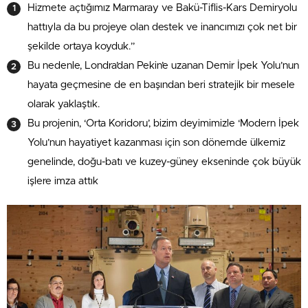
Hizmete açtığımız Marmaray ve Bakü-Tiflis-Kars Demiryolu
hattıyla da bu projeye olan destek ve inancımızı çok net bir
şekilde ortaya koyduk.”
Bu nedenle, Londra’dan Pekin’e uzanan Demir İpek Yolu’nun
hayata geçmesine de en başından beri stratejik bir mesele
olarak yaklaştık.
Bu projenin, ‘Orta Koridoru’, bizim deyimimizle ‘Modern İpek
Yolu’nun hayatiyet kazanması için son dönemde ülkemiz
genelinde, doğu-batı ve kuzey-güney ekseninde çok büyük
işlere imza attık