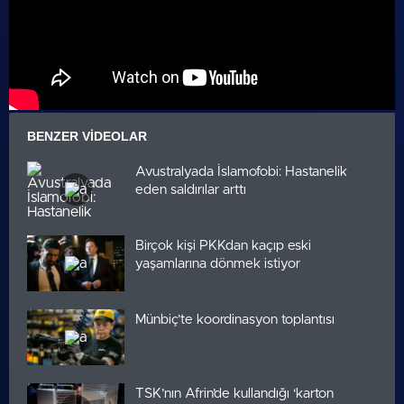
BENZER VIDEOLAR
Avustralyada İslamofobi: Hastanelik
eden saldırılar arttı
Birçok kişi PKKdan kaçıp eski
yaşamlarına dönmek istiyor
Münbiç’te koordinasyon toplantısı
TSK’nın Afrin’de kullandığı ‘karton