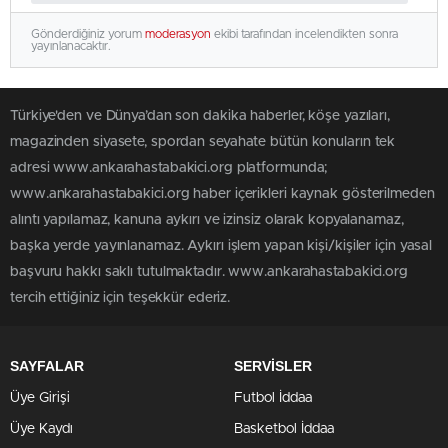
Gönderdiğiniz yorum
moderasyon
ekibi tarafından incelendikten sonra
yayınlanacaktır.
Türkiye'den ve Dünya’dan son dakika haberler, köşe yazıları,
magazinden siyasete, spordan seyahate bütün konuların tek
adresi www.ankarahastabakici.org platformunda;
www.ankarahastabakici.org haber içerikleri kaynak gösterilmeden
alıntı yapılamaz, kanuna aykırı ve izinsiz olarak kopyalanamaz,
başka yerde yayınlanamaz. Aykırı işlem yapan kişi/kişiler için yasal
başvuru hakkı saklı tutulmaktadır. www.ankarahastabakici.org
tercih ettiğiniz için teşekkür ederiz.
SAYFALAR
SERVİSLER
Üye Girişi
Futbol İddaa
Üye Kaydı
Basketbol İddaa