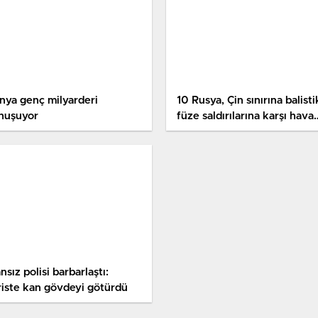
nya genç milyarderi
10 Rusya, Çin sınırına balisti
nuşuyor
füze saldırılarına karşı hava
savunma sistemleri kurdu
nsız polisi barbarlaştı:
riste kan gövdeyi götürdü