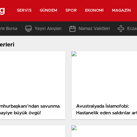
rg
SERVIS
GÜNDEM
SPOR
EKONOMI
MAGAZIN
nlı Borsa
Yayın Akışları
Namaz Vakitleri
Ecza
erleri
mhurbaşkanı’ndan savunma
Avustralyada İslamofobi:
nayiye büyük övgü!
Hastanelik eden saldırılar art