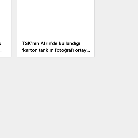
k
TSK’nın Afrin’de kullandığı
‘karton tank’ın fotoğrafı ortaya
çıktı