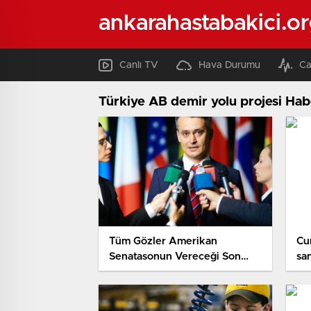
ankarahastabakici.o
Canlı TV
Hava Durumu
Ca
Türkiye AB demir yolu projesi Hab
Tüm Gözler Amerikan
Cu
Senatasonun Vereceği Son
sa
Kararda