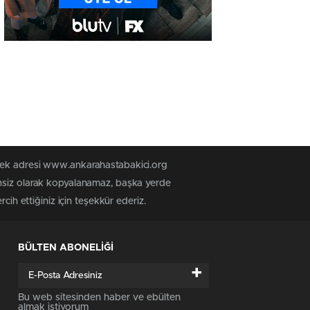
 tek adresi www.ankarahastabakici.org
insiz olarak kopyalanamaz, başka yerde
cih ettiğiniz için teşekkür ederiz.
BÜLTEN ABONELİĞİ
+
Bu web sitesinden haber ve ebülten
almak istiyorum