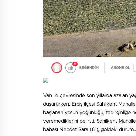
0
BEĞENDİM
ABONE OL
Van ile çevresinde son yıllarda azalan y
düşürürken, Erciş ilçesi Sahilkent Mahal
başlanan yosun yoğunluğu, tedirginliğe ne
veremediklerini belirtti. Sahilkent Mahalle
babası Necdet Sara (61), göldeki durumun k