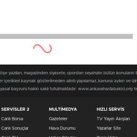
köşe yazıları, magazinden siyasete, spordan seyahate bütün konuların
içerikleri kaynak gösterilmeden alıntı yapılamaz, kanuna aykırı ve iz
n yasal başvuru hakkı saklı tutulmaktadır. www.ankarahastabakici.org ter
SERVİSLER 2
MULTİMEDYA
HIZLI SERVİS
Canlı Borsa
Gazeteler
TV Yayın Akışları
Canlı Sonuçlar
Hava Durumu
Yazarlar Site