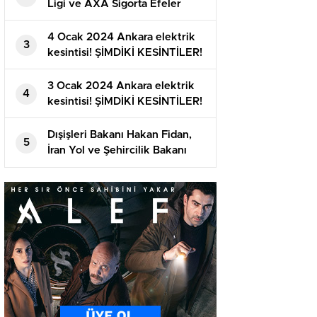
Ligi ve AXA Sigorta Efeler
Ligi’nde ikinci yarı başlıyor
4 Ocak 2024 Ankara elektrik
3
kesintisi! ŞİMDİKİ KESİNTİLER!
Ankara’da elektrikler ne vakit
gelecek?
3 Ocak 2024 Ankara elektrik
4
kesintisi! ŞİMDİKİ KESİNTİLER!
Ankara’da elektrikler ne vakit
gelecek?
Dışişleri Bakanı Hakan Fidan,
5
İran Yol ve Şehircilik Bakanı
Mehrdad Bezrpaş’ı Ankara’da
ağırladı