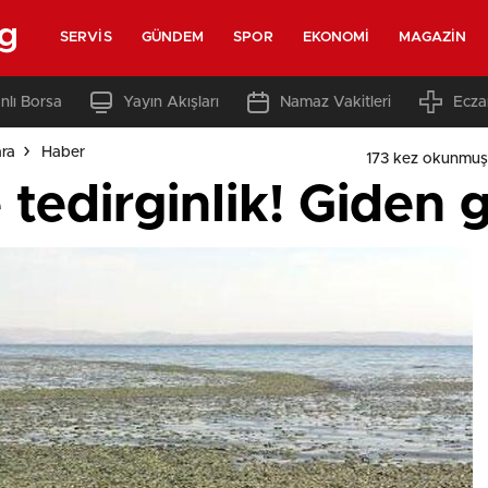
rg
SERVIS
GÜNDEM
SPOR
EKONOMI
MAGAZIN
nlı Borsa
Yayın Akışları
Namaz Vakitleri
Ecza
ara
Haber
173 kez okunmuş
tedirginlik! Giden 