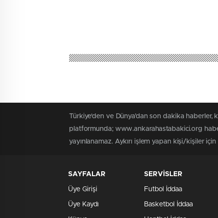
Türkiye'den ve Dünya’dan son dakika haberler, 
platformunda; www.ankarahastabakici.org haber 
yayınlanamaz. Aykırı işlem yapan kişi/kişiler içi
SAYFALAR
SERVİSLER
Üye Girişi
Futbol İddaa
Üye Kaydı
Basketbol İddaa