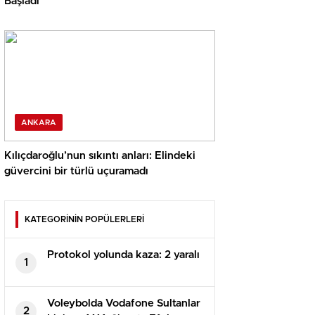
Başladı
ANKARA
Kılıçdaroğlu’nun sıkıntı anları: Elindeki
güvercini bir türlü uçuramadı
KATEGORİNİN POPÜLERLERİ
Protokol yolunda kaza: 2 yaralı
1
Voleybolda Vodafone Sultanlar
2