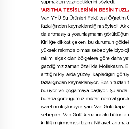
yapmaktan vazgeçtiklerini söyledi.
‘ARITMA TESİSLERİNİN BESİN TUZL
Van YYÜ Su Ürünleri Fakültesi Öğretim Ü
fazlalığından kaynaklandığını söyledi. Akku
da artmasıyla yosunlaşmanın görüldüğünü 
Kirliliğe dikkat çeken, bu durumun gölde
yüksek rakımda olması sebebiyle biyolojik
rakımı alçak olan bölgelere göre daha y
gezdiğimiz zaman özellikle Mollakasım, Erci
arttığını kıyılarda yüzeyi kapladığını gör
fazlalığından kaynaklanıyor. Besin tuzlar
buluyor ve çoğalmaya başlıyor. Şu anda V
burada gördüğümüz miktar, normal görülen
işaretini oluşturuyor yani Van Gölü kapalı 
sebepten Van Gölü kenarındaki bütün arıt
kirliliğin girmemesi lazım. Nihayet arıtm