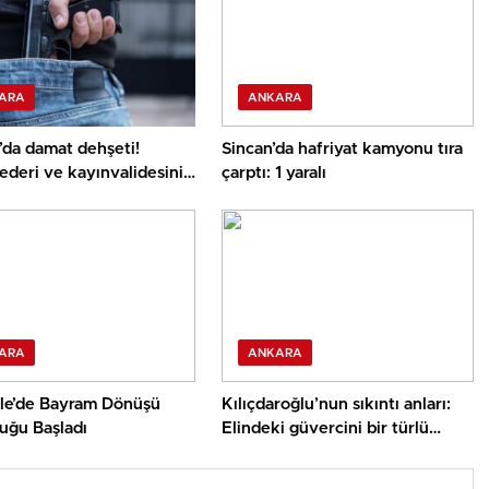
ARA
ANKARA
’da damat dehşeti!
Sincan’da hafriyat kamyonu tıra
deri ve kayınvalidesini
çarptı: 1 yaralı
ü
ARA
ANKARA
ale’de Bayram Dönüşü
Kılıçdaroğlu’nun sıkıntı anları:
uğu Başladı
Elindeki güvercini bir türlü
uçuramadı