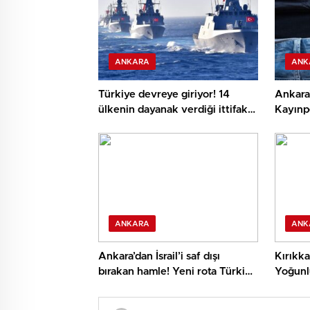
ANKARA
ANK
Türkiye devreye giriyor! 14
Ankara
ülkenin dayanak verdiği ittifak
Kayınpe
için kritik temas
öldürd
ANKARA
ANK
Ankara’dan İsrail’i saf dışı
Kırıkk
bırakan hamle! Yeni rota Türkiye
Yoğunl
ve Suudi Arabistan