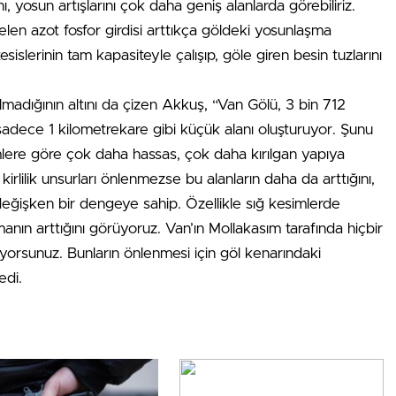
 yosun artışlarını çok daha geniş alanlarda görebiliriz.
en azot fosfor girdisi arttıkça göldeki yosunlaşma
esislerinin tam kapasiteyle çalışıp, göle giren besin tuzlarını
lmadığının altını da çizen Akkuş, “Van Gölü, 3 bin 712
sadece 1 kilometrekare gibi küçük alanı oluşturuyor. Şunu
lere göre çok daha hassas, çok daha kırılgan yapıya
rlilik unsurları önlenmezse bu alanların daha da arttığını,
eğişken bir dengeye sahip. Özellikle sığ kesimlerde
anın arttığını görüyoruz. Van’ın Mollakasım tarafında hiçbir
yorsunuz. Bunların önlenmesi için göl kenarındaki
edi.