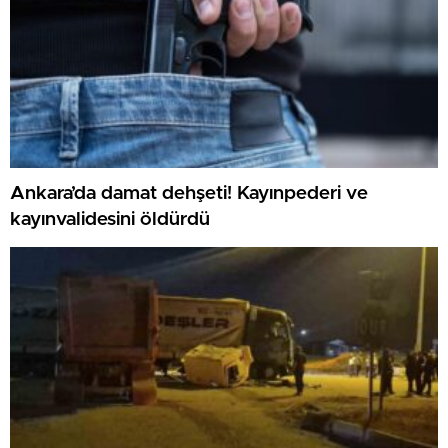
Ankara’da damat dehşeti! Kayınpederi ve
kayınvalidesini öldürdü