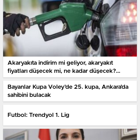
Akaryakıta indirim mi geliyor, akaryakıt
fiyatları düşecek mi, ne kadar düşecek?
Aktüel akaryakıt fiyatları: Akaryakıt, LPG,
Bayanlar Kupa Voley’de 25. kupa, Ankara’da
motorin, mazot…
sahibini bulacak
Futbol: Trendyol 1. Lig