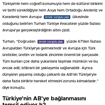
Türkiye’nin hem coğrafi konumuyla hem de kültürel birikimi
ve tarihi sürekliliğiyle hem Asya hem Ortadoğu Akdeniz ve
Karadeniz hem Avrupa
ülkesinde
örnek vurgulu yazı
olduğunu belirten Turhan Türkiye ihracatının yüzde fazlası
Avrupa’ya gerçekleştirdiğinin altını çizdi.
Turhan, “Doğrudan
yüzde 67’den fazlası
örnek vurgulu alan
Avrupa’dan Türkiye’ye gelmektedir ve Avrupa için Türk
üreticiler, üretim ve tedarik zincirinin önemli bir parçasıdır.
Tüm bunları çok daha yukarılara taşımak mümkün ve bu
ancak adil, istikrarlı bir yaklaşımla sağlanabilir. Ayrıca
dünyanın yaşamış olduğu çalkantı da AB’nin Türkiye’yle
daha fazla birlikte hareket etmesini zorunlu kılmaktadır.”
diye konuştu.
Türkiye’nin AB’ye bağlanmasını
temsil ediyor h2