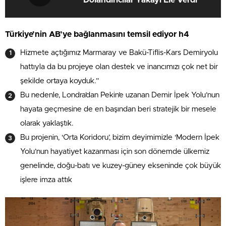
Türkiye’nin AB’ye bağlanmasını temsil ediyor h4
Hizmete açtığımız Marmaray ve Bakü-Tiflis-Kars Demiryolu
hattıyla da bu projeye olan destek ve inancımızı çok net bir
şekilde ortaya koyduk.”
Bu nedenle, Londra’dan Pekin’e uzanan Demir İpek Yolu’nun
hayata geçmesine de en başından beri stratejik bir mesele
olarak yaklaştık.
Bu projenin, ‘Orta Koridoru’, bizim deyimimizle ‘Modern İpek
Yolu’nun hayatiyet kazanması için son dönemde ülkemiz
genelinde, doğu-batı ve kuzey-güney ekseninde çok büyük
işlere imza attık