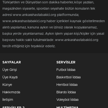
Türkiye'den ve Dünya’dan son dakika haberler, köşe yazıları,
magazinden siyasete, spordan seyahate bütün konuların tek
adresi www.ankarahastabakici.org platformunda;
www.ankarahastabakici.org haber içerikleri kaynak gösterilmeden
alıntı yapılamaz, kanuna aykırı ve izinsiz olarak kopyalanamaz,
başka yerde yayınlanamaz. Aykırı işlem yapan kişi/kişiler için yasal
başvuru hakkı saklı tutulmaktadır. www.ankarahastabakici.org
tercih ettiğiniz için teşekkür ederiz.
SAYFALAR
SERVİSLER
Üye Girişi
Futbol İddaa
Üye Kaydı
Basketbol İddaa
Künye
Hentbol İddaa
Hakkımızda
Bilardo İddaa
İletişim
Voleybol İddaa
SERVİSLER 2
MULTİMEDYA