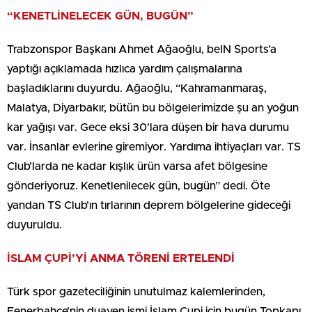
“KENETLİNELECEK GÜN, BUGÜN”
Trabzonspor Başkanı Ahmet Ağaoğlu, beIN Sports’a
yaptığı açıklamada hızlıca yardım çalışmalarına
başladıklarını duyurdu. Ağaoğlu, “Kahramanmaraş,
Malatya, Diyarbakır, bütün bu bölgelerimizde şu an yoğun
kar yağışı var. Gece eksi 30’lara düşen bir hava durumu
var. İnsanlar evlerine giremiyor. Yardıma ihtiyaçları var. TS
Club’larda ne kadar kışlık ürün varsa afet bölgesine
gönderiyoruz. Kenetlenilecek gün, bugün” dedi. Öte
yandan TS Club’ın tırlarının deprem bölgelerine gideceği
duyuruldu.
İSLAM ÇUPİ’Yİ ANMA TÖRENİ ERTELENDİ
Türk spor gazeteciliğinin unutulmaz kalemlerinden,
Fenerbahçe’nin duayen ismi İslam Çupi için bugün Topkapı