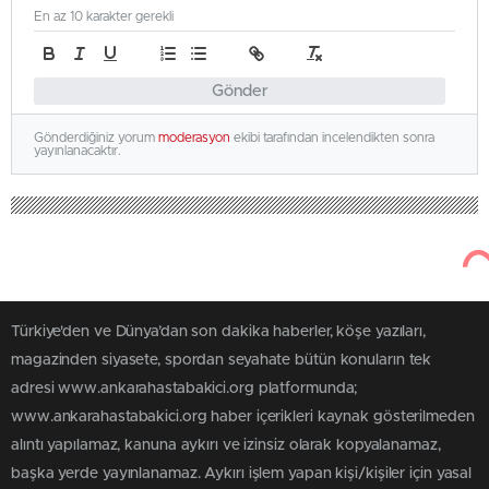
En az 10 karakter gerekli
Gönder
Gönderdiğiniz yorum
moderasyon
ekibi tarafından incelendikten sonra
yayınlanacaktır.
Türkiye'den ve Dünya’dan son dakika haberler, köşe yazıları,
magazinden siyasete, spordan seyahate bütün konuların tek
adresi www.ankarahastabakici.org platformunda;
www.ankarahastabakici.org haber içerikleri kaynak gösterilmeden
alıntı yapılamaz, kanuna aykırı ve izinsiz olarak kopyalanamaz,
başka yerde yayınlanamaz. Aykırı işlem yapan kişi/kişiler için yasal