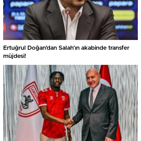
Ertuğrul Doğan’dan Salah’ın akabinde transfer
müjdesi!