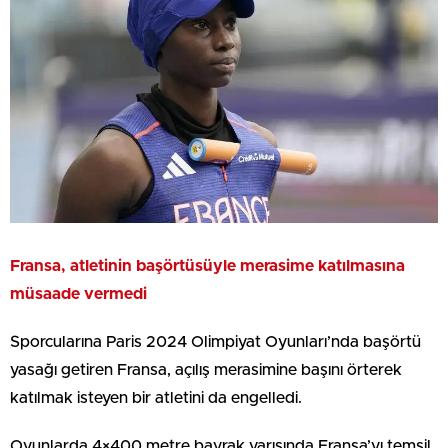
Fransa, atletinin başörtüsüyle merasime katılmasına
müsaade vermedi
Sporcularına Paris 2024 Olimpiyat Oyunları’nda başörtü
yasağı getiren Fransa, açılış merasimine başını örterek
katılmak isteyen bir atletini da engelledi.
Oyunlarda 4×400 metre bayrak yarışında Fransa’yı temsil