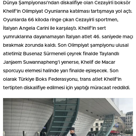
Dünya Şampiyonası’ndan diskalifiye olan Cezayirli boksör
Khelif’in Olimpiyat Oyunlarına katılması tartışmaya yol açtı.
Oyunlarda 66 kiloda ringe çıkan Cezayirli sportmen,
İtalyan Angela Carini ile karşılaştı. Khelif’in sert
yumruklarına dayanamayan İtalyan atlet 46. saniyede maçı
bırakmak zorunda kaldı. Son Olimpiyat şampiyonu ulusal
atletimiz Busenaz Sürmeneli çeyrek finalde Taylandlı
Janjaem Suwannapheng’i yenerse, Khelif de Macar
sporcuyu elemesi halinde yarı finalde eşleşecek. Son
olarak Türkiye Boks Federasyonu, trans atlet Khelif’in
tertipten diskalifiye edilmesi için yaptığı müracaat reddildi.