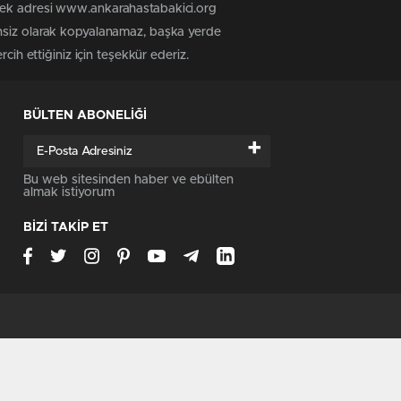
 tek adresi www.ankarahastabakici.org
insiz olarak kopyalanamaz, başka yerde
cih ettiğiniz için teşekkür ederiz.
BÜLTEN ABONELİĞİ
+
Bu web sitesinden haber ve ebülten
almak istiyorum
BİZİ TAKİP ET