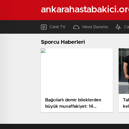
ankarahastabakici.o
Canlı TV
Hava Durumu
Ca
Sporcu Haberleri
Bağcılarlı demir bileklerden
Ta
büyük muvaffakiyet: 14
ke
madalya kazandılar