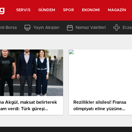
rg
SERVIS
GÜNDEM
SPOR
EKONOMI
MAGAZIN
nlı Borsa
Yayın Akışları
Namaz Vakitleri
Ecza
ha Akgül, maksat belirterek
Rezillikler silsilesi! Fransa
lam verdi: Türk güreşi…
olimpiyatı eline yüzüne
bulaştırdı