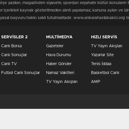
köşe yazıları, magazinden siyasete, spordan seyahate bütün konuların
içerikleri kaynak gösterilmeden alıntı yapılamaz, kanuna aykırı ve iz
n yasal başvuru hakkı saklı tutulmaktadır. www.ankarahastabakici.org ter
SERVİSLER 2
MULTİMEDYA
HIZLI SERVİS
Canlı Borsa
Gazeteler
TV Yayın Akışları
Canlı Sonuçlar
Hava Durumu
Yazarlar Site
Canlı TV
Haber Gönder
Tenis İddaa
Futbol Canlı Sonuçlar
Namaz Vakitleri
Basketbol Canlı
TV Yayın Akışları
AMP