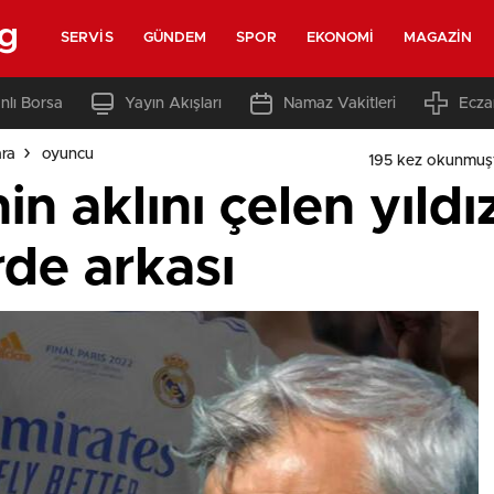
rg
SERVIS
GÜNDEM
SPOR
EKONOMI
MAGAZIN
nlı Borsa
Yayın Akışları
Namaz Vakitleri
Ecza
ara
oyuncu
195 kez okunmuş
n aklını çelen yıldız
rde arkası