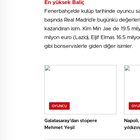
En yüksek Baliç
Fenerbahçe’de kulüp tarihinde oyuncu sat
başında Real Madrid’e bugünkü değerlerl
kazandıran isim. Kim Min Jae de 19.5 mi
milyon euro (Lazio), Eljif Elmas 16.5 mi
gibi bonservislerle giden diğer isimler.
OYUNCU
OYU
Galatasaray’dan stopere
Napoli,
Mehmet Yeşil
yıldızı
Eljif E