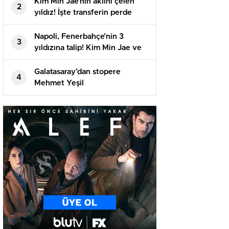
Kim Min Jae’nin aklını çelen
2
yıldız! İşte transferin perde
arkası
Napoli, Fenerbahçe’nin 3
3
yıldızına talip! Kim Min Jae ve
Eljif Elmas’ın ardından…
Galatasaray’dan stopere
4
Mehmet Yeşil