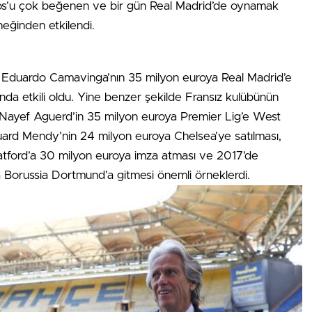
mos’u çok beğenen ve bir gün Real Madrid’de oynamak
rneğinden etkilendi.
Eduardo Camavinga’nın 35 milyon euroya Real Madrid’e
nda etkili oldu. Yine benzer şekilde Fransız kulübünün
 Nayef Aguerd’in 35 milyon euroya Premier Lig’e West
ard Mendy’nin 24 milyon euroya Chelsea’ye satılması,
 Watford’a 30 milyon euroya imza atması ve 2017’de
orussia Dortmund’a gitmesi önemli örneklerdi.