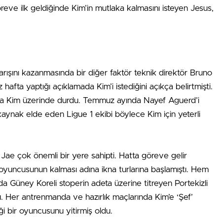
Göreve ilk geldiğinde Kim’in mutlaka kalmasını isteyen Jesus,
yarışını kazanmasında bir diğer faktör teknik direktör Bruno
hafta yaptığı açıklamada Kim’i istediğini açıkça belirtmişti.
rla Kim üzerinde durdu. Temmuz ayında Nayef Aguerd’i
ynak elde eden Ligue 1 ekibi böylece Kim için yeterli
Jae çok önemli bir yere sahipti. Hatta göreve gelir
yuncusunun kalması adına ikna turlarına başlamıştı. Hem
 Güney Koreli stoperin adeta üzerine titreyen Portekizli
. Her antrenmanda ve hazırlık maçlarında Kim’e ‘Şef’
 bir oyuncusunu yitirmiş oldu.