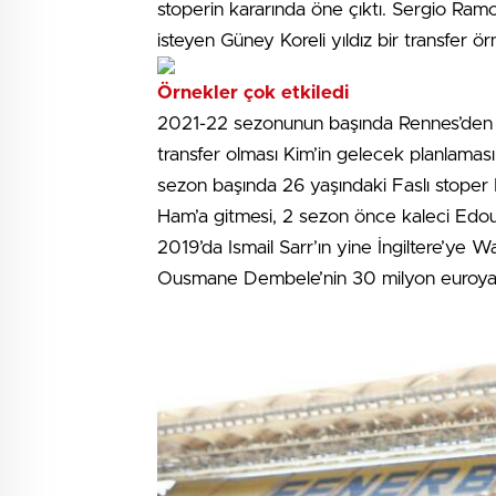
stoperin kararında öne çıktı. Sergio Ra
isteyen Güney Koreli yıldız bir transfer ö
Örnekler çok etkiledi
2021-22 sezonunun başında Rennes’den 
transfer olması Kim’in gelecek planlaması
sezon başında 26 yaşındaki Faslı stoper
Ham’a gitmesi, 2 sezon önce kaleci Edou
2019’da Ismail Sarr’ın yine İngiltere’ye
Ousmane Dembele’nin 30 milyon euroya B