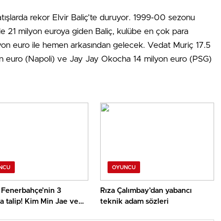
ışlarda rekor Elvir Baliç’te duruyor. 1999-00 sezonu
e 21 milyon euroya giden Baliç, kulübe en çok para
lyon euro ile hemen arkasından gelecek. Vedat Muriç 17.5
lyon euro (Napoli) ve Jay Jay Okocha 14 milyon euro (PSG)
NCU
OYUNCU
 Fenerbahçe’nin 3
Rıza Çalımbay’dan yabancı
na talip! Kim Min Jae ve
teknik adam sözleri
lmas’ın ardından…