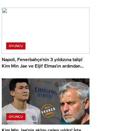
OYUNCU
Napoli, Fenerbahçe’nin 3 yıldızına talip!
Kim Min Jae ve Eljif Elmas’ın ardından…
OYUNCU
Kim Min Jae’nin aklını çelen yıldız! İşte