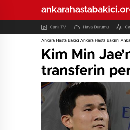
ankarahastabakici.o
Canlı TV
Hava Durumu
Ca
Ankara Hasta Bakıcı Ankara Hasta Bakımı Ank
Kim Min Jae’ni
transferin pe