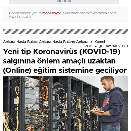
Gönder
Gönderdiğiniz yorum
moderasyon
ekibi tarafından incelendikten sonra
yayınlanacaktır.
Ankara Hasta Bakıcı Ankara Hasta Bakımı Ankara
Genel
200
16 Haziran 2020
Yeni tip Koronavirüs (KOVİD-19)
salgınına önlem amaçlı uzaktan
(Online) eğitim sistemine geçiliyor