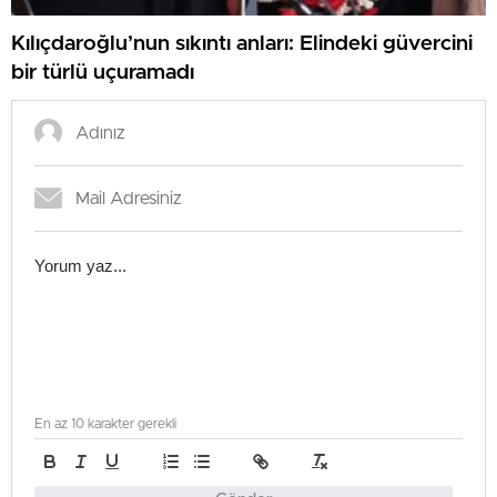
Kılıçdaroğlu’nun sıkıntı anları: Elindeki güvercini
bir türlü uçuramadı
En az 10 karakter gerekli