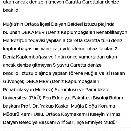
çıkan ancak denize gitmeyen Caratta Carettalar denize
bırakıldı.
Muğla’nın Ortaca ilçesi Dalyan Beldesi İztuzu plajında
bulunan DEKAMER (Deniz Kaplumbağaları Rehabilitasyon
Merkezi)’de tedavisi yapılan 3 Caretta Caretta türü deniz
kaplumbağasının yanı sıra, uydu izleme cihazı takılan 2
Deniz Kaplumbağası ve 1 gün önce yumurtadan çıkan
ancak denize gitmeyen 5 yavru Caretta denize
bırakıldı.İztuzu plajında yapılan törene Muğla Valisi Hakan
Güvençer, DEKAMER (Deniz Kaplumbağaları
Rehabilitasyon Merkezi) Sorumlusu ve Pamukkale
Üniversitesi (PAÜ) Fen Edebiyat Fakültesi Biyoloji Bölüm
başkanı Prof. Dr. Yakup Kaska, Muğla Doğa Koruma
Müdürü Kamil Uslu, Ortaca Kaymakamı Hüseyin Yılmaz,
Dalyan Belediye Başkanı Arif Sarı, İlçe Emniyet Müdür
Yardımcısı Rahmi Atılır ile vatandaşlar katıldı.Merkeze ilk