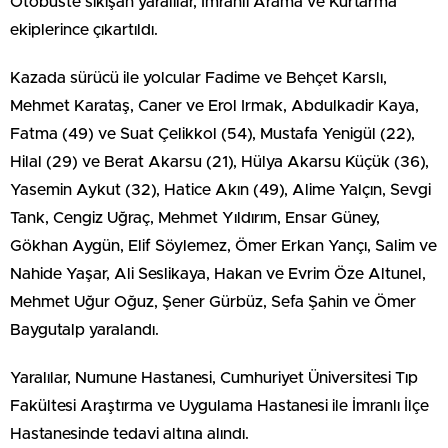
Otobüste sıkışan yaralılar, İmranlı Arama ve Kurtarma
ekiplerince çıkartıldı.
Kazada sürücü ile yolcular Fadime ve Behçet Karslı,
Mehmet Karataş, Caner ve Erol Irmak, Abdulkadir Kaya,
Fatma (49) ve Suat Çelikkol (54), Mustafa Yenigül (22),
Hilal (29) ve Berat Akarsu (21), Hülya Akarsu Küçük (36),
Yasemin Aykut (32), Hatice Akın (49), Alime Yalçın, Sevgi
Tank, Cengiz Uğraç, Mehmet Yıldırım, Ensar Güney,
Gökhan Aygün, Elif Söylemez, Ömer Erkan Yançı, Salim ve
Nahide Yaşar, Ali Seslikaya, Hakan ve Evrim Öze Altunel,
Mehmet Uğur Oğuz, Şener Gürbüz, Sefa Şahin ve Ömer
Baygutalp yaralandı.
Yaralılar, Numune Hastanesi, Cumhuriyet Üniversitesi Tıp
Fakültesi Araştırma ve Uygulama Hastanesi ile İmranlı İlçe
Hastanesinde tedavi altına alındı.