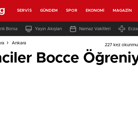
rg
SERVIS
GÜNDEM
SPOR
EKONOMI
MAGAZIN
nlı Borsa
Yayın Akışları
Namaz Vakitleri
Ecza
ara
Ankara
227 kez okunmu
nciler Bocce Öğreni