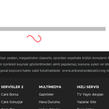
köşe yazıları, magazinden siyasete, spordan seyahate bütün konuların
içerikleri kaynak gösterilmeden alıntı yapılamaz, kanuna aykırı ve iz
n yasal başvuru hakkı saklı tutulmaktadır. www.ankarahastabakici.org ter
SERVİSLER 2
MULTİMEDYA
HIZLI SERVİS
Canlı Borsa
Gazeteler
TV Yayın Akışları
Canlı Sonuçlar
Hava Durumu
Yazarlar Site