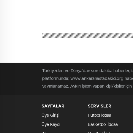
Türkiye'den ve Dünya’dan son dakika haberler, 
platformunda; www.ankarahastabakici.org haber 
yayınlanamaz. Aykırı işlem yapan kişi/kişiler içi
SAYFALAR
SERVİSLER
Üye Girişi
Futbol İddaa
Üye Kaydı
Basketbol İddaa