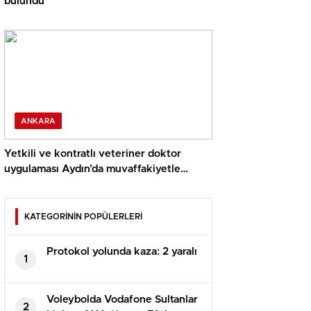
bulundu
ANKARA
Yetkili ve kontratlı veteriner doktor
uygulaması Aydın’da muvaffakiyetle
uygulandı
KATEGORİNİN POPÜLERLERİ
Protokol yolunda kaza: 2 yaralı
1
Voleybolda Vodafone Sultanlar
2