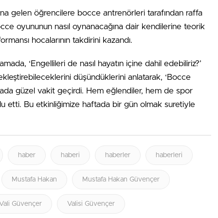
 gelen öğrencilere bocce antrenörleri tarafından raffa
Bocce oyununun nasıl oynanacağına dair kendilerine teorik
formansı hocalarının takdirini kazandı.
ada, ‘Engellileri de nasıl hayatın içine dahil edebiliriz?’
ekleştirebileceklerini düşündüklerini anlatarak, ‘Bocce
ada güzel vakit geçirdi. Hem eğlendiler, hem de spor
u etti. Bu etkinliğimize haftada bir gün olmak suretiyle
haber
haberi
haberler
haberleri
Mustafa Hakan
Mustafa Hakan Güvençer
Vali Güvençer
Valisi Güvençer