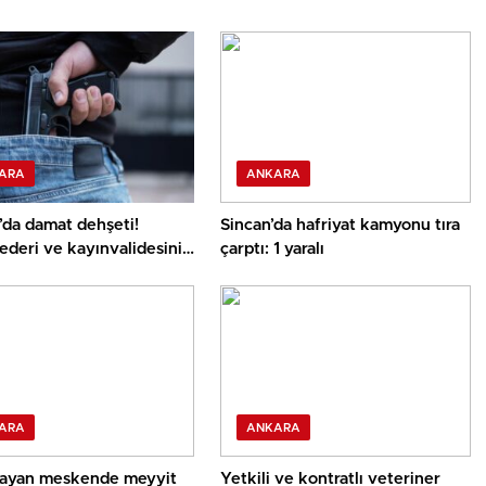
ARA
ANKARA
’da damat dehşeti!
Sincan’da hafriyat kamyonu tıra
deri ve kayınvalidesini
çarptı: 1 yaralı
ü
ARA
ANKARA
ayan meskende meyyit
Yetkili ve kontratlı veteriner