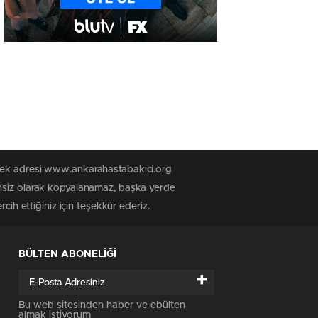
 tek adresi www.ankarahastabakici.org
insiz olarak kopyalanamaz, başka yerde
cih ettiğiniz için teşekkür ederiz.
BÜLTEN ABONELİĞİ
+
Bu web sitesinden haber ve ebülten
almak istiyorum