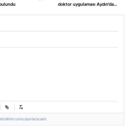
 bulundu
doktor uygulaması Aydın’da
muvaffakiyetle uygulandı
elendikten sonra yayınlanacaktır.