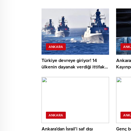
ANKARA
ANK
Türkiye devreye giriyor! 14
Ankara
ülkenin dayanak verdiği ittifak
Kayınpe
için kritik temas
öldürd
ANKARA
ANK
Ankara’dan İsrail’i saf dışı
Genç b