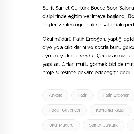
Şehit Samet Cantürk Bocce Spor Salonuna
disiplininde eğitim verilmeye başlandı. 
bilgiler verilen öğrencilerin salondaki per
Okul müdürü Fatih Erdoğan, yaptığı açıklam
diye yola çıktıklarını ve sporla bunu gerç
oynamaya karar verdik. Çocuklarımız bur
yaptılar. Onları mutlu görmek bizi de mutl
proje süresince devam edeceğiz.’ dedi.
Ankara
Fatih
Fatih Erdoğan
Hakan Güvençer
Kahramankazan
Okul Müdürü
Samet Cantürk