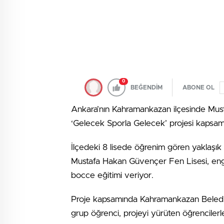
0
BEĞENDİM
ABONE OL
Ankara’nın Kahramankazan ilçesinde Must
‘Gelecek Sporla Gelecek’ projesi kapsamı
İlçedeki 8 lisede öğrenim gören yaklaşık
Mustafa Hakan Güvençer Fen Lisesi, enge
bocce eğitimi veriyor.
Proje kapsamında Kahramankazan Belediy
grup öğrenci, projeyi yürüten öğrencile