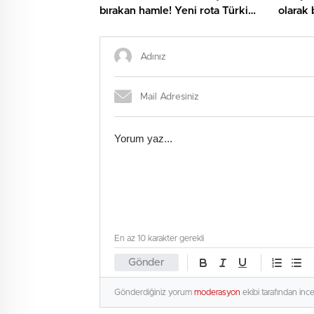
bırakan hamle! Yeni rota Türkiye
olarak
ve Suudi Arabistan
En az 10 karakter gerekli
Gönder
Gönderdiğiniz yorum
moderasyon
ekibi tarafından inc