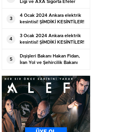
Ligi ve AXA Sigorta Efeler
Ligi’nde ikinci yarı başlıyor
4 Ocak 2024 Ankara elektrik
3
kesintisi! ŞİMDİKİ KESİNTİLER!
Ankara’da elektrikler ne vakit
gelecek?
3 Ocak 2024 Ankara elektrik
4
kesintisi! ŞİMDİKİ KESİNTİLER!
Ankara’da elektrikler ne vakit
gelecek?
Dışişleri Bakanı Hakan Fidan,
5
İran Yol ve Şehircilik Bakanı
Mehrdad Bezrpaş’ı Ankara’da
ağırladı