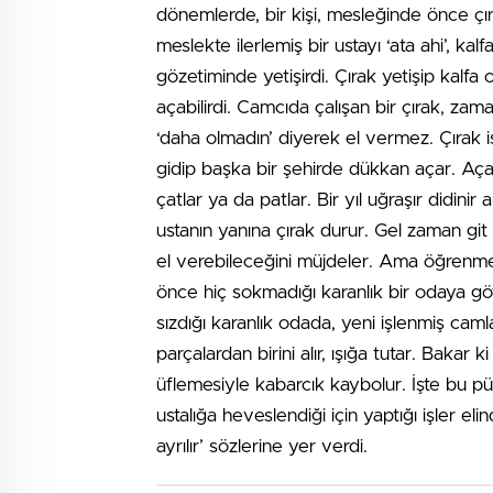
dönemlerde, bir kişi, mesleğinde önce çır
meslekte ilerlemiş bir ustayı ‘ata ahi’, kal
gözetiminde yetişirdi. Çırak yetişip kalfa
açabilirdi. Camcıda çalışan bir çırak, zam
‘daha olmadın’ diyerek el vermez. Çırak 
gidip başka bir şehirde dükkan açar. Aça
çatlar ya da patlar. Bir yıl uğraşır didini
ustanın yanına çırak durur. Gel zaman git 
el verebileceğini müjdeler. Ama öğrenmes
önce hiç sokmadığı karanlık bir odaya göt
sızdığı karanlık odada, yeni işlenmiş cam
parçalardan birini alır, ışığa tutar. Baka
üflemesiyle kabarcık kaybolur. İşte bu pü
ustalığa heveslendiği için yaptığı işler el
ayrılır’ sözlerine yer verdi.