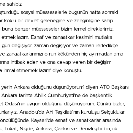
ne sahibiz
oluşturduğu sosyal müesseselerle bugünün hatta sonraki
ar köklü bir devlet geleneğine ve zenginliğine sahip
e buna benzer müesseseler bizim temel direklerimiz.
raf etmek lazım. Esnaf ve zanaatkar kesimini mutlaka
i gün değişiyor, zaman değişiyor ve zaman ilerledikçe
af ve zanaatkarlarımızı o ruh kökünden hiç ayırmadan ama
larına intibak eden ve ona cevap veren bir değişim
da ihmal etmemek lazım’ diye konuştu.
n yerin Ankara olduğunu düşünüyorum’ diyen ATO Başkanı
 Ankara tarihte Ahilik Cumhuriyeti’ne de başkentlik
et Odası’nın uygun olduğunu düşünüyorum. Çünkü bizler,
unlarıyız. Anadolu’da Ahi Teşkilatı’nın kuruluşu Selçuklular
n öncülüğünde, Kayseri’de esnaf ve sanatkarlar arasında
vas, Tokat, Niğde, Ankara, Çankırı ve Denizli gibi birçok