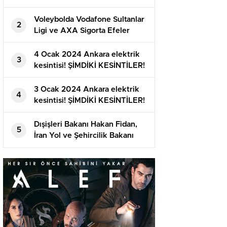
Voleybolda Vodafone Sultanlar
2
Ligi ve AXA Sigorta Efeler
Ligi’nde ikinci yarı başlıyor
4 Ocak 2024 Ankara elektrik
3
kesintisi! ŞİMDİKİ KESİNTİLER!
Ankara’da elektrikler ne vakit
gelecek?
3 Ocak 2024 Ankara elektrik
4
kesintisi! ŞİMDİKİ KESİNTİLER!
Ankara’da elektrikler ne vakit
gelecek?
Dışişleri Bakanı Hakan Fidan,
5
İran Yol ve Şehircilik Bakanı
Mehrdad Bezrpaş’ı Ankara’da
ağırladı