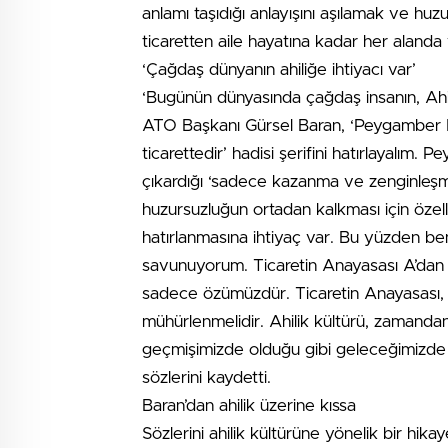
anlamı taşıdığı anlayışını aşılamak ve huzu
ticaretten aile hayatına kadar her alanda v
‘Çağdaş dünyanın ahiliğe ihtiyacı var’
‘Bugünün dünyasında çağdaş insanın, Ahi
ATO Başkanı Gürsel Baran, ‘Peygamber E
ticarettedir’ hadisi şerifini hatırlayalım.
çıkardığı ‘sadece kazanma ve zenginleşme
huzursuzluğun ortadan kalkması için özell
hatırlanmasına ihtiyaç var. Bu yüzden ben
savunuyorum. Ticaretin Anayasası A’dan 
sadece özümüzdür. Ticaretin Anayasası, Ahi
mühürlenmelidir. Ahilik kültürü, zamand
geçmişimizde olduğu gibi geleceğimizde 
sözlerini kaydetti.
Baran’dan ahilik üzerine kıssa
Sözlerini ahilik kültürüne yönelik bir hik