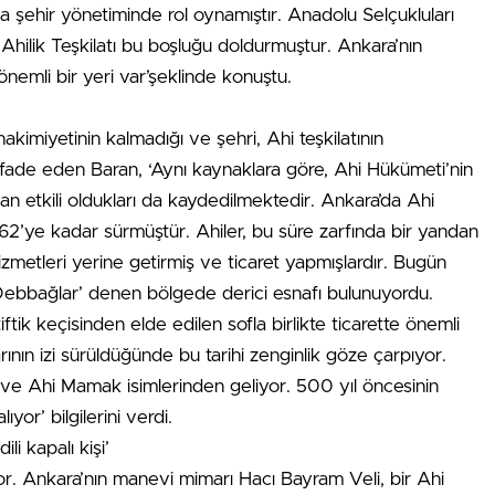
şehir yönetiminde rol oynamıştır. Anadolu Selçukluları
Ahilik Teşkilatı bu boşluğu doldurmuştur. Ankara’nın
 önemli bir yeri var’şeklinde konuştu.
kimiyetinin kalmadığı ve şehri, Ahi teşkilatının
 ifade eden Baran, ‘Aynı kaynaklara göre, Ahi Hükümeti’nin
 etkili oldukları da kaydedilmektedir. Ankara’da Ahi
1362’ye kadar sürmüştür. Ahiler, bu süre zarfında bir yandan
izmetleri yerine getirmiş ve ticaret yapmışlardır. Bugün
Debbağlar’ denen bölgede derici esnafı bulunuyordu.
 tiftik keçisinden elde edilen sofla birlikte ticarette önemli
ının izi sürüldüğünde bu tarihi zenginlik göze çarpıyor.
e Ahi Mamak isimlerinden geliyor. 500 yıl öncesinin
yor’ bilgilerini verdi.
ili kapalı kişi’
or. Ankara’nın manevi mimarı Hacı Bayram Veli, bir Ahi