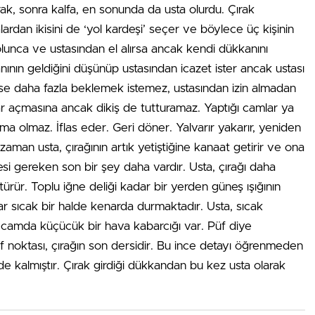
ak, sonra kalfa, en sonunda da usta olurdu. Çırak
falardan ikisini de ‘yol kardeşi’ seçer ve böylece üç kişinin
 olunca ve ustasından el alırsa ancak kendi dükkanını
anının geldiğini düşünüp ustasından icazet ister ancak ustası
ise daha fazla beklemek istemez, ustasından izin almadan
r açmasına ancak dikiş de tutturamaz. Yaptığı camlar ya
r ama olmaz. İflas eder. Geri döner. Yalvarır yakarır, yeniden
zaman usta, çırağının artık yetiştiğine kanaat getirir ve ona
i gereken son bir şey daha vardır. Usta, çırağı daha
ürür. Toplu iğne deliği kadar bir yerden güneş ışığının
lar sıcak bir halde kenarda durmaktadır. Usta, sıcak
r ki camda küçücük bir hava kabarcığı var. Püf diye
f noktası, çırağın son dersidir. Bu ince detayı öğrenmeden
inde kalmıştır. Çırak girdiği dükkandan bu kez usta olarak