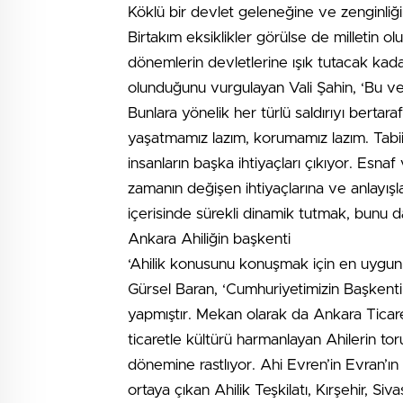
Köklü bir devlet geleneğine ve zenginliği
Birtakım eksiklikler görülse de milletin 
dönemlerin devletlerine ışık tutacak kad
olunduğunu vurgulayan Vali Şahin, ‘Bu v
Bunlara yönelik her türlü saldırıyı berta
yaşatmamız lazım, korumamız lazım. Tabi
insanların başka ihtiyaçları çıkıyor. Esn
zamanın değişen ihtiyaçlarına ve anlayış
içerisinde sürekli dinamik tutmak, bunu 
Ankara Ahiliğin başkenti
‘Ahilik konusunu konuşmak için en uygu
Gürsel Baran, ‘Cumhuriyetimizin Başkenti
yapmıştır. Mekan olarak da Ankara Ticar
ticaretle kültürü harmanlayan Ahilerin tor
dönemine rastlıyor. Ahi Evren’in Evran’ı
ortaya çıkan Ahilik Teşkilatı, Kırşehir, Si