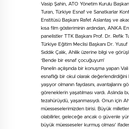
Vasip Şahin, ATO Yönetim Kurulu Başkanı
Turan, Türkiye Esnaf ve Sanatkarlar K
Enstitüsü Başkanı Rafet Aslantaş ve akadem
kısa film gösteriminin ardından, ANKA E
panelistler TTK Başkanı Prof. Dr. Refi
Türkiye Eğitim Meclisi Başkanı Dr. Yusu
Sıddık Çalık, Ahilik üzerine bilgi ve görüşl
‘Bende bir esnaf çocuğuyum’
Panelin açılışında bir konuşma yapan Val
esnaflığı bir okul olarak değerlendirdiğini 
yaşıyor olmanın faydasını, avantajlarını
göreneklerin yaşatılması vardı. Aslında bu
tezahürüydü, yaşanmasıydı. Onun için Ahi
müesseselerimizden birisi. Büyük milletl
olabilirler, geleceğe ancak o güvenle yürüy
büyük müesseseler kurmuş olması’ ifadesi