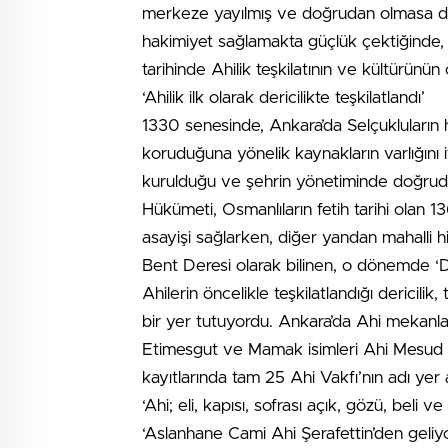
merkeze yayılmış ve doğrudan olmasa da 
hakimiyet sağlamakta güçlük çektiğinde, 
tarihinde Ahilik teşkilatının ve kültürünün
‘Ahilik ilk olarak dericilikte teşkilatlandı’
1330 senesinde, Ankara’da Selçukluların ha
koruduğuna yönelik kaynakların varlığını
kurulduğu ve şehrin yönetiminde doğrudan
Hükümeti, Osmanlıların fetih tarihi olan 
asayişi sağlarken, diğer yandan mahalli h
Bent Deresi olarak bilinen, o dönemde ‘
Ahilerin öncelikle teşkilatlandığı dericilik,
bir yer tutuyordu. Ankara’da Ahi mekanlar
Etimesgut ve Mamak isimleri Ahi Mesud v
kayıtlarında tam 25 Ahi Vakfı’nın adı yer alı
‘Ahi; eli, kapısı, sofrası açık, gözü, beli ve d
‘Aslanhane Cami Ahi Şerafettin’den geliy