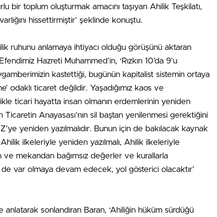
rlu bir toplum oluşturmak amacını taşıyan Ahilik Teşkilatı,
arlığını hissettirmiştir’ şeklinde konuştu.
lik ruhunu anlamaya ihtiyacı olduğu görüşünü aktaran
fendimiz Hazreti Muhammed’in, ‘Rızkın 10’da 9’u
 Peygamberimizin kastettiği, bugünün kapitalist sistemin ortaya
’ odaklı ticaret değildir. Yaşadığımız kaos ve
ikle ticari hayatta insan olmanın erdemlerinin yeniden
 Ticaretin Anayasası’nın sil baştan yenilenmesi gerektiğini
Z’ye yeniden yazılmalıdır. Bunun için de bakılacak kaynak
lik ilkeleriyle yeniden yazılmalı, Ahilik ilkeleriyle
an ve mekandan bağımsız değerler ve kurallarla
de var olmaya devam edecek, yol gösterici olacaktır’
aye anlatarak sonlandıran Baran, ‘Ahiliğin hüküm sürdüğü