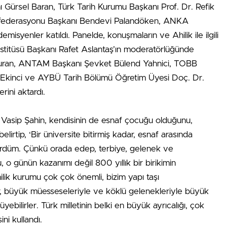
 Gürsel Baran, Türk Tarih Kurumu Başkanı Prof. Dr. Refik
onfederasyonu Başkanı Bendevi Palandöken, ANKA
isyenler katıldı. Panelde, konuşmaların ve Ahilik ile ilgili
nstitüsü Başkanı Rafet Aslantaş’ın moderatörlüğünde
k Turan, ANTAM Başkanı Şevket Bülend Yahnici, TOBB
f Ekinci ve AYBÜ Tarih Bölümü Öğretim Üyesi Doç. Dr.
erini aktardı.
i Vasip Şahin, kendisinin de esnaf çocuğu olduğunu,
belirtip, ‘Bir üniversite bitirmiş kadar, esnaf arasında
 gördüm. Çünkü orada edep, terbiye, gelenek ve
, o günün kazanımı değil 800 yıllık bir birikimin
lik kurumu çok çok önemli, bizim yapı taşı
er, büyük müesseseleriyle ve köklü gelenekleriyle büyük
ebilirler. Türk milletinin belki en büyük ayrıcalığı, çok
ni kullandı.