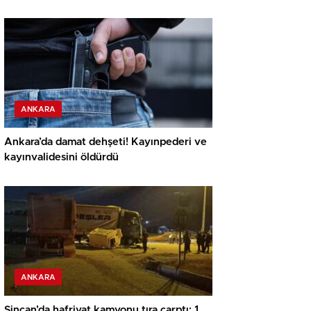
ANKARA
Ankara’da damat dehşeti! Kayınpederi ve
kayınvalidesini öldürdü
ANKARA
Sincan’da hafriyat kamyonu tıra çarptı: 1