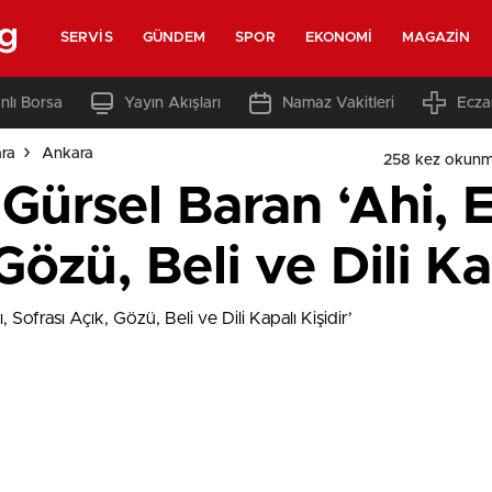
rg
SERVIS
GÜNDEM
SPOR
EKONOMI
MAGAZIN
nlı Borsa
Yayın Akışları
Namaz Vakitleri
Ecza
ara
Ankara
258 kez okunm
ürsel Baran ‘Ahi, El
Gözü, Beli ve Dili Ka