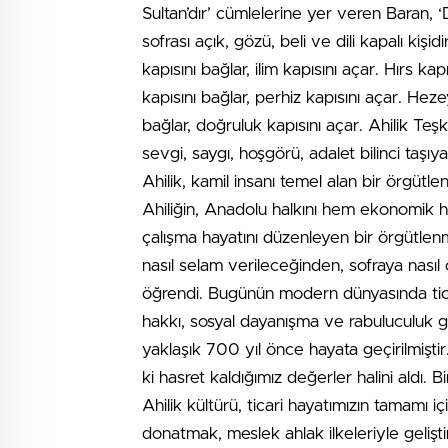
Sultan’dır’ cümlelerine yer veren Baran, ‘
sofrası açık, gözü, beli ve dili kapalı kişid
kapısını bağlar, ilim kapısını açar. Hırs ka
kapısını bağlar, perhiz kapısını açar. Heze
bağlar, doğruluk kapısını açar. Ahilik Teşki
sevgi, saygı, hoşgörü, adalet bilinci taşıya
Ahilik, kamil insanı temel alan bir örgütl
Ahiliğin, Anadolu halkını hem ekonomik h
çalışma hayatını düzenleyen bir örgütlenm
nasıl selam verileceğinden, sofraya nasıl
öğrendi. Bugünün modern dünyasında ticare
hakkı, sosyal dayanışma ve rabuluculuk gib
yaklaşık 700 yıl önce hayata geçirilmişti
ki hasret kaldığımız değerler halini aldı. 
Ahilik kültürü, ticari hayatımızın tamamı i
donatmak, meslek ahlak ilkeleriyle geliş