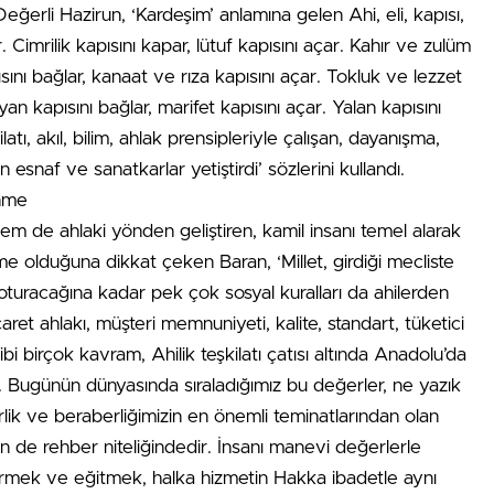
Değerli Hazirun, ‘Kardeşim’ anlamına gelen Ahi, eli, kapısı,
ir. Cimrilik kapısını kapar, lütuf kapısını açar. Kahır ve zulüm
pısını bağlar, kanaat ve rıza kapısını açar. Tokluk ve lezzet
yan kapısını bağlar, marifet kapısını açar. Yalan kapısını
latı, akıl, bilim, ahlak prensipleriyle çalışan, dayanışma,
n esnaf ve sanatkarlar yetiştirdi’ sözlerini kullandı.
enme
em de ahlaki yönden geliştiren, kamil insanı temel alarak
e olduğuna dikkat çeken Baran, ‘Millet, girdiği mecliste
 oturacağına kadar pek çok sosyal kuralları da ahilerden
t ahlakı, müşteri memnuniyeti, kalite, standart, tüketici
i birçok kavram, Ahilik teşkilatı çatısı altında Anadolu’da
r. Bugünün dünyasında sıraladığımız bu değerler, ne yazık
Birlik ve beraberliğimizin en önemli teminatlarından olan
çin de rehber niteliğindedir. İnsanı manevi değerlerle
tirmek ve eğitmek, halka hizmetin Hakka ibadetle aynı