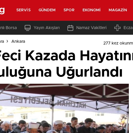
rg
SERVIS
GÜNDEM
SPOR
EKONOMI
MAGAZIN
nlı Borsa
Yayın Akışları
Namaz Vakitleri
Ecza
ara
Ankara
277 kez okunm
Feci Kazada Hayatı
culuğuna Uğurlandı