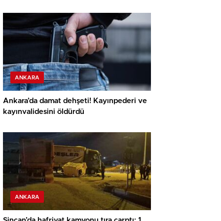
ANKARA
Ankara’da damat dehşeti! Kayınpederi ve
kayınvalidesini öldürdü
ANKARA
Sincan’da hafriyat kamyonu tıra çarptı: 1