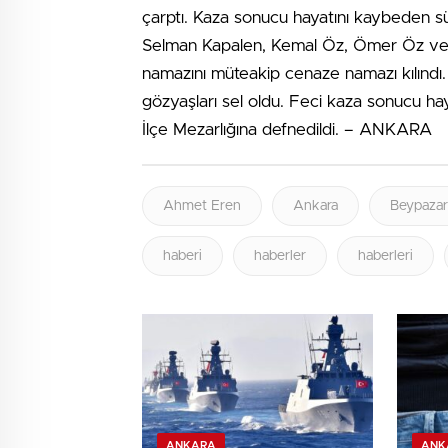
çarptı. Kaza sonucu hayatını kaybeden 
Selman Kapalen, Kemal Öz, Ömer Öz ve A
namazını müteakip cenaze namazı kılındı. 
gözyaşları sel oldu. Feci kaza sonucu ha
İlçe Mezarlığına defnedildi. – ANKARA
Ahmet Eren
Ankara
Beypazar
haberi
haberler
haberleri
ANKARA
ANK