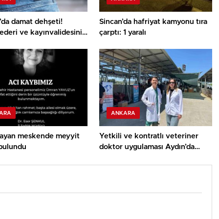
’da damat dehşeti!
Sincan’da hafriyat kamyonu tıra
deri ve kayınvalidesini
çarptı: 1 yaralı
ü
ARA
ANKARA
ayan meskende meyyit
Yetkili ve kontratlı veteriner
 bulundu
doktor uygulaması Aydın’da
muvaffakiyetle uygulandı