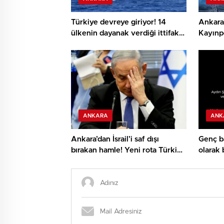
Türkiye devreye giriyor! 14
Ankara
ülkenin dayanak verdiği ittifak
Kayınpe
için kritik temas
öldürd
ANKARA
ANK
Ankara’dan İsrail’i saf dışı
Genç b
bırakan hamle! Yeni rota Türkiye
olarak
ve Suudi Arabistan