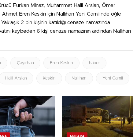
sürücü Furkan Minaz, Muhammet Halil Arslan, Ömer
hmet Eren Keskin için Nallıhan Yeni Camii’nde öğle
Yaklaşık 2 bin kişinin katıldığı cenaze namazında
yatını kaybeden 6 kişi cenaze namazının ardından Nallıhan
ı
Çayırhan
Eren Keskin
haber
Halil Arslan
Keskin
Nallıhan
Yeni Camii
ARA
ANKARA