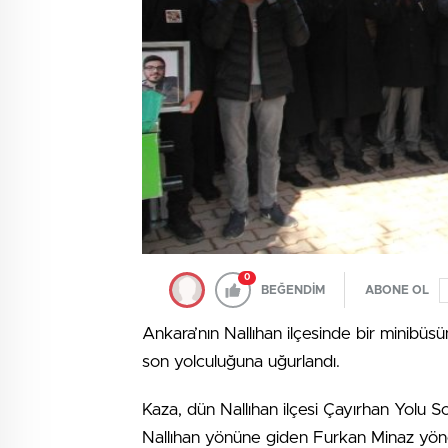
0
BEĞENDİM
ABONE OL
Ankara’nın Nallıhan ilçesinde bir minibüs
son yolculuğuna uğurlandı.
Kaza, dün Nallıhan ilçesi Çayırhan Yolu 
Nallıhan yönüne giden Furkan Minaz yöne