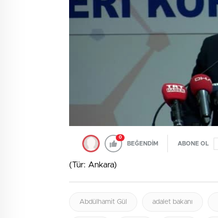
0
BEĞENDİM
ABONE OL
(Tür: Ankara)
Abdülhamit Gül
adalet bakanı