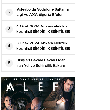
Voleybolda Vodafone Sultanlar
2
Ligi ve AXA Sigorta Efeler
Ligi’nde ikinci yarı başlıyor
4 Ocak 2024 Ankara elektrik
3
kesintisi! ŞİMDİKİ KESİNTİLER!
Ankara’da elektrikler ne vakit
gelecek?
3 Ocak 2024 Ankara elektrik
4
kesintisi! ŞİMDİKİ KESİNTİLER!
Ankara’da elektrikler ne vakit
gelecek?
Dışişleri Bakanı Hakan Fidan,
5
İran Yol ve Şehircilik Bakanı
Mehrdad Bezrpaş’ı Ankara’da
ağırladı