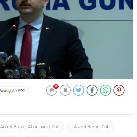
0
News
Adalet Bakanı Abdülhamit Gül
Adalet Bakanı Gül