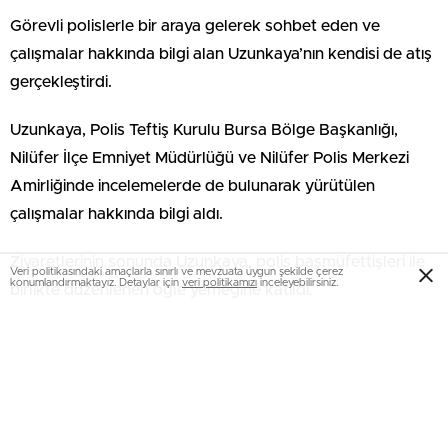
Görevli polislerle bir araya gelerek sohbet eden ve
çalışmalar hakkında bilgi alan Uzunkaya’nın kendisi de atış
gerçekleştirdi.
Uzunkaya, Polis Teftiş Kurulu Bursa Bölge Başkanlığı,
Nilüfer İlçe Emniyet Müdürlüğü ve Nilüfer Polis Merkezi
Amirliğinde incelemelerde de bulunarak yürütülen
çalışmalar hakkında bilgi aldı.
Ziyaretlerinin sonunda Uzunkaya, polis başmüfettişleri ile
Veri politikasındaki amaçlarla sınırlı ve mevzuata uygun şekilde çerez
konumlandırmaktayız. Detaylar için
veri politikamızı
inceleyebilirsiniz.
birlikte düzenlenen öğle yemeğine katıldı.
Uzunkaya’ya, Bursa Emniyet Müdürü Osman Ak eşlik etti.