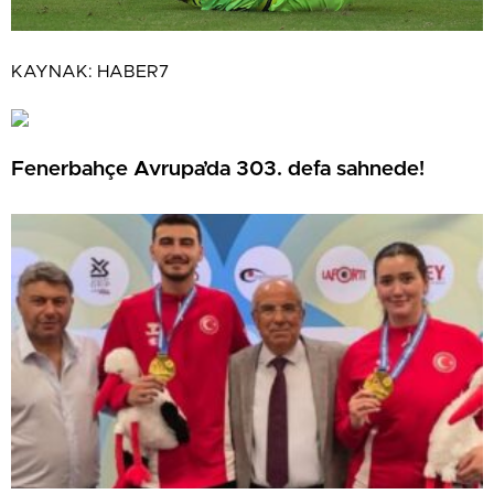
KAYNAK:
HABER7
Fenerbahçe Avrupa’da 303. defa sahnede!