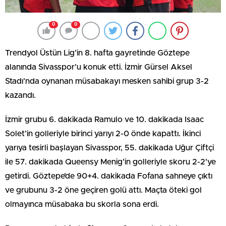
0
0
Trendyol Üstün Lig’in 8. hafta gayretinde Göztepe
alanında Sivasspor’u konuk etti. İzmir Gürsel Aksel
Stadı’nda oynanan müsabakayı mesken sahibi grup 3-2
kazandı.
İzmir grubu 6. dakikada Ramulo ve 10. dakikada Isaac
Solet’in golleriyle birinci yarıyı 2-0 önde kapattı. İkinci
yarıya tesirli başlayan Sivasspor, 55. dakikada Uğur Çiftçi
ile 57. dakikada Queensy Menig’in golleriyle skoru 2-2’ye
getirdi. Göztepe’de 90+4. dakikada Fofana sahneye çıktı
ve grubunu 3-2 öne geçiren golü attı. Maçta öteki gol
olmayınca müsabaka bu skorla sona erdi.