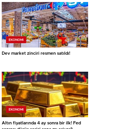
EKONOMI
Dev market zinciri resmen satıldı!
EKONOMI
Altın fiyatlarında 4 ay sonra bir ilk! Fed