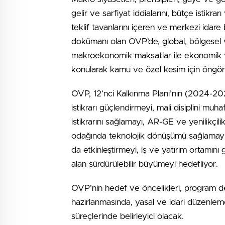
gelir ve sarfiyat iddialarını, bütçe isti
teklif tavanlarını içeren ve merkezi idare
dokümanı olan OVP’de, global, bölgesel ve
makroekonomik maksatlar ile ekonomik ve
konularak kamu ve özel kesim için öngörül
OVP, 12’nci Kalkınma Planı’nın (2024-20
istikrarı güçlendirmeyi, mali disiplini m
istikrarını sağlamayı, AR-GE ve yenilikçilik 
odağında teknolojik dönüşümü sağlamayı,
da etkinleştirmeyi, iş ve yatırım ortamını g
alan sürdürülebilir büyümeyi hedefliyor.
OVP’nin hedef ve öncelikleri, program d
hazırlanmasında, yasal ve idari düzenlem
süreçlerinde belirleyici olacak.