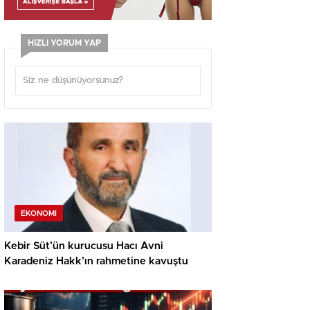
HIZLI YORUM YAP
EKONOMI
Kebir Süt’ün kurucusu Hacı Avni
Karadeniz Hakk’ın rahmetine kavuştu