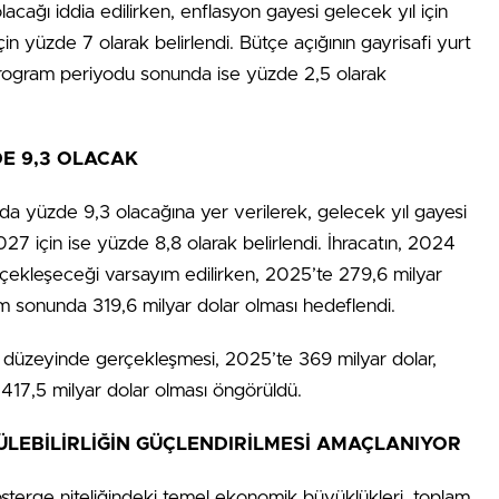
cağı iddia edilirken, enflasyon gayesi gelecek yıl için
n yüzde 7 olarak belirlendi. Bütçe açığının gayrisafi yurt
 program periyodu sonunda ise yüzde 2,5 olarak
DE 9,3 OLACAK
unda yüzde 9,3 olacağına yer verilerek, gelecek yıl gayesi
27 için ise yüzde 8,8 olarak belirlendi. İhracatın, 2024
ekleşeceği varsayım edilirken, 2025’te 279,6 milyar
am sonunda 319,6 milyar dolar olması hedeflendi.
ar düzeyinde gerçekleşmesi, 2025’te 369 milyar dolar,
417,5 milyar dolar olması öngörüldü.
ÜLEBİLİRLİĞİN GÜÇLENDIRİLMESİ AMAÇLANIYOR
österge niteliğindeki temel ekonomik büyüklükleri, toplam