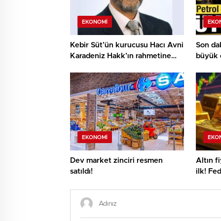
EKONOMI
EKO
Kebir Süt’ün kurucusu Hacı Avni
Son dak
Karadeniz Hakk’ın rahmetine
büyük 
kavuştu
geldi
EKONOMI
EKO
Dev market zinciri resmen
Altın f
satıldı!
ilk! Fe
mı eriy