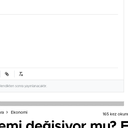
elendikten sonra yayınlanacaktır.
ara
Ekonomi
165 kez okun
temi değişiyor mu? E