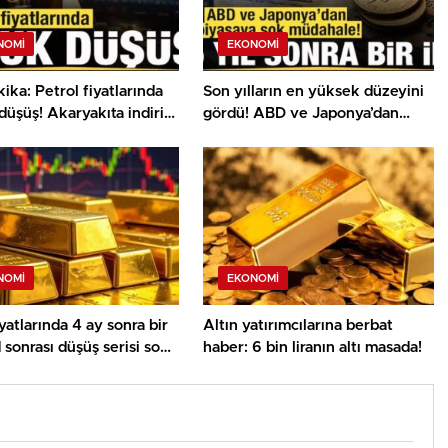
NOMI
EKONOMI
ika: Petrol fiyatlarında
Son yılların en yüksek düzeyini
düşüş! Akaryakıta indirim
gördü! ABD ve Japonya’dan
piyasaya şok müdahale!
NOMI
EKONOMI
iyatlarında 4 ay sonra bir
Altın yatırımcılarına berbat
d sonrası düşüş serisi sona
haber: 6 bin liranın altı masada!
or?