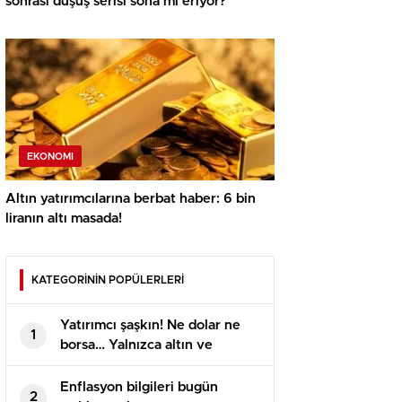
sonrası düşüş serisi sona mı eriyor?
EKONOMI
Altın yatırımcılarına berbat haber: 6 bin
liranın altı masada!
KATEGORİNİN POPÜLERLERİ
Yatırımcı şaşkın! Ne dolar ne
1
borsa… Yalnızca altın ve
Bitcoin para kazandırdı
Enflasyon bilgileri bugün
2