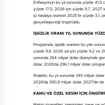
Enflasyonun bu yıl sonunda yüzde 41,5 ola
yüzde 17,5, 2026 için yüzde 9,7, 2027 içi
içi hasılaya oranının 2025’te yüzde 3,1,
gerçekleşeceği öngörüldü.
İŞSİZLİK ORANI YIL SONUNDA YÜZ
Programda, işsizlik oranının bu yılın son
yüzde 9,6, 2026 yılı için yüzde 9,2 ve 20
sonunda 264 milyar dolar düzeyinde gerç
dolar, 2026’da 296,1 milyar dolar, progr
İthalatın, bu yıl sonunda 345 milyar dol
2026’da 390,6 milyar dolar, 2027’de de 
KAMU VE ÖZEL KESİM İÇİN ÖNGÖR
Makro siyasetleri, prensipleri, gaye ve g