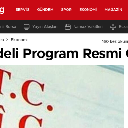
rg
SERVIS
GÜNDEM
SPOR
EKONOMI
MAGAZIN
nlı Borsa
Yayın Akışları
Namaz Vakitleri
Ecza
ara
Ekonomi
160 kez okun
deli Program Resmi 