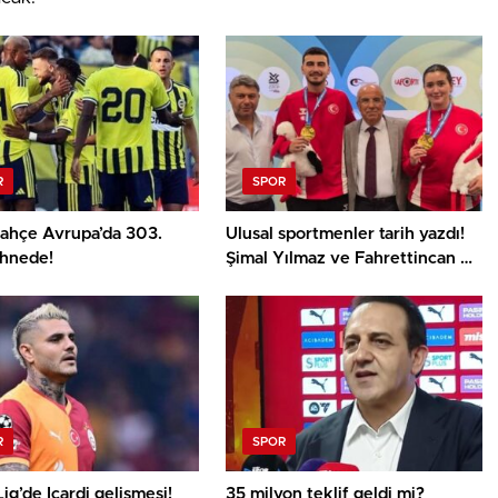
R
SPOR
ahçe Avrupa’da 303.
Ulusal sportmenler tarih yazdı!
ahnede!
Şimal Yılmaz ve Fahrettincan Er
Avrupa Şampiyonu
R
SPOR
ig’de Icardi gelişmesi!
35 milyon teklif geldi mi?