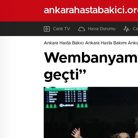
ankarahastabakici.o
Canlı TV
Hava Durumu
Ca
Ankara Hasta Bakıcı Ankara Hasta Bakımı Ank
Wembanyama g
geçti”