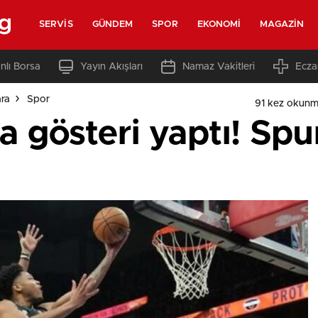
rg
SERVIS
GÜNDEM
SPOR
EKONOMI
MAGAZIN
nlı Borsa
Yayın Akışları
Namaz Vakitleri
Ecza
ara
Spor
91 kez okunm
österi yaptı! Spur