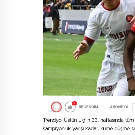
0
BEĞENDİM
ABONE OL
Trendyol Üstün Lig’in 33. haftasında tü
şampiyonluk yarışı kadar, küme düşme sını