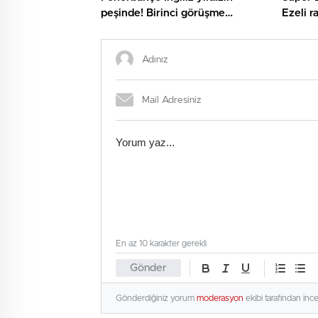
peşinde! Birinci görüşme
Ezeli r
gerçekleşti
şok kar
En az 10 karakter gerekli
Gönder
Gönderdiğiniz yorum
moderasyon
ekibi tarafından inc