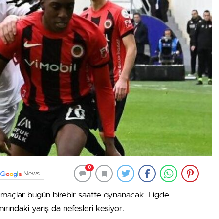
0
News
m maçlar bugün birebir saatte oynanacak. Ligde
rındaki yarış da nefesleri kesiyor.