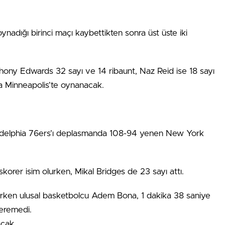
adığı birinci maçı kaybettikten sonra üst üste iki
ony Edwards 32 sayı ve 14 ribaunt, Naz Reid ise 18 sayı
da Minneapolis’te oynanacak.
iladelphia 76ers’ı deplasmanda 108-94 yenen New York
skorer isim olurken, Mikal Bridges de 23 sayı attı.
narken ulusal basketbolcu Adem Bona, 1 dakika 38 saniye
veremedi.
acak.