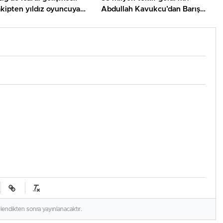
akipten yıldız oyuncuya
Abdullah Kavukcu’dan Barış
şılık
Alper karşılığı
elendikten sonra yayınlanacaktır.