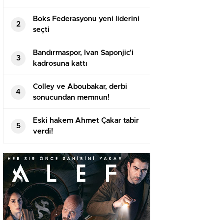
Boks Federasyonu yeni liderini
2
seçti
Bandırmaspor, Ivan Saponjic’i
3
kadrosuna kattı
Colley ve Aboubakar, derbi
4
sonucundan memnun!
Eski hakem Ahmet Çakar tabir
5
verdi!