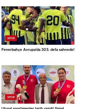
SPOR
Fenerbahçe Avrupa’da 303. defa sahnede!
SPOR
Ulusal sportmenler tarih yazdı! Şimal