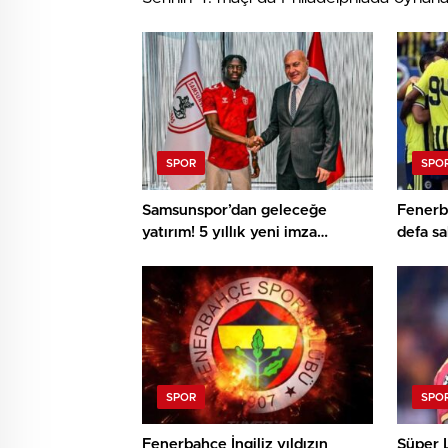
SPOR
SPO
Samsunspor’dan geleceğe
Fenerb
yatırım! 5 yıllık yeni imza
defa s
heyecan kattı
SPOR
SPO
Fenerbahçe İngiliz yıldızın
Süper L