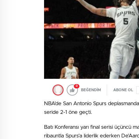
0
BEĞENDİM
ABONE OL
NBA’de San Antonio Spurs deplasmanda
seride 2-1 öne geçti.
Batı Konferansı yarı final serisi üçüncü 
ribauntla Spurs’a liderlik ederken De’Aar