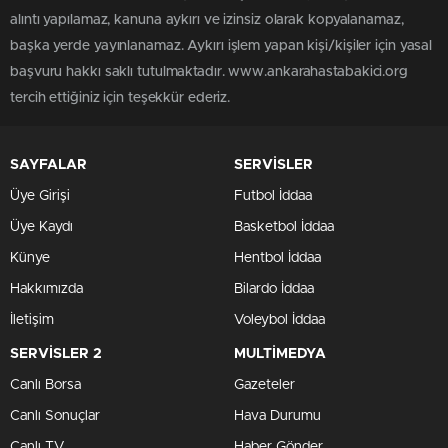
alıntı yapılamaz, kanuna aykırı ve izinsiz olarak kopyalanamaz,
başka yerde yayınlanamaz. Aykırı işlem yapan kişi/kişiler için yasal
başvuru hakkı saklı tutulmaktadır. www.ankarahastabakici.org
tercih ettiğiniz için teşekkür ederiz.
SAYFALAR
SERVİSLER
Üye Girişi
Futbol İddaa
Üye Kaydı
Basketbol İddaa
Künye
Hentbol İddaa
Hakkımızda
Bilardo İddaa
İletişim
Voleybol İddaa
SERVİSLER 2
MULTİMEDYA
Canlı Borsa
Gazeteler
Canlı Sonuçlar
Hava Durumu
Canlı TV
Haber Gönder