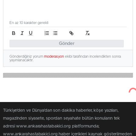
En az 10 karakter gerekli
Gönder
Gönderdiğiniz yorum
moderasyon
ekibi tarafından incelendikten sonra
yayınlanacaktır.
Türkiye'den ve Dünya’dan son dakika haberler, köşe yazıları,
magazinden siyasete, spordan seyahate bütün konuların tek
adresi www.ankarahastabakici.org platformunda;
www.ankarahastabakici.org haber içerikleri kaynak gösterilmeden