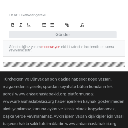
En az 10 karakter gerekli
Gönder
Gönderdiğiniz yorum
moderasyon
ekibi tarafından incelendikten sonra
yayınlanacaktır.
Türkiye'den ve Dünya’dan son dakika haberler, köşe yazıları,
magazinden siyasete, spordan seyahate bütün konuların tek
adresi www.ankarahastabakici.org platformunda;
www.ankarahastabakici.org haber içerikleri kaynak gösterilmeden
alıntı yapılamaz, kanuna aykırı ve izinsiz olarak kopyalanamaz,
başka yerde yayınlanamaz. Aykırı işlem yapan kişi/kişiler için yasal
başvuru hakkı saklı tutulmaktadır. www.ankarahastabakici.org