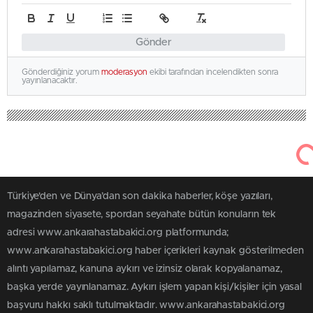
Gönder
Gönderdiğiniz yorum
moderasyon
ekibi tarafından incelendikten sonra
yayınlanacaktır.
Türkiye'den ve Dünya’dan son dakika haberler, köşe yazıları,
magazinden siyasete, spordan seyahate bütün konuların tek
adresi www.ankarahastabakici.org platformunda;
www.ankarahastabakici.org haber içerikleri kaynak gösterilmeden
alıntı yapılamaz, kanuna aykırı ve izinsiz olarak kopyalanamaz,
başka yerde yayınlanamaz. Aykırı işlem yapan kişi/kişiler için yasal
başvuru hakkı saklı tutulmaktadır. www.ankarahastabakici.org