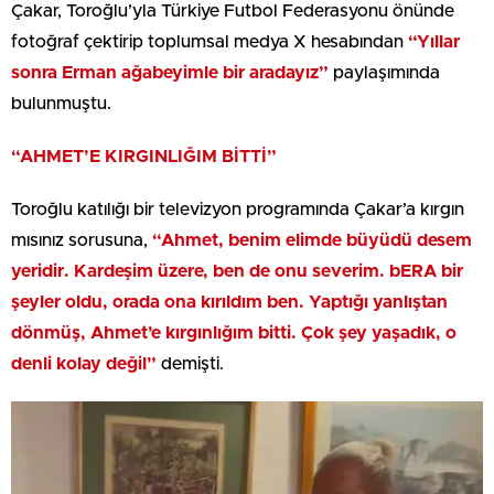
Çakar, Toroğlu’yla Türkiye Futbol Federasyonu önünde
fotoğraf çektirip toplumsal medya X hesabından
“Yıllar
sonra Erman ağabeyimle bir aradayız”
paylaşımında
bulunmuştu.
“AHMET’E KIRGINLIĞIM BİTTİ”
Toroğlu katılığı bir televizyon programında Çakar’a kırgın
mısınız sorusuna,
“Ahmet, benim elimde büyüdü desem
yeridir. Kardeşim üzere, ben de onu severim. bERA bir
şeyler oldu, orada ona kırıldım ben. Yaptığı yanlıştan
dönmüş, Ahmet’e kırgınlığım bitti. Çok şey yaşadık, o
denli kolay değil”
demişti.