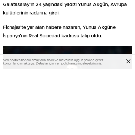
Galatasaray’ın 24 yaşındaki yıldızı Yunus Akgün, Avrupa
kulüplerinin radarına girdi.
Fichajes’te yer alan habere nazaran, Yunus Akgün’e
İspanya’nın Real Sociedad kadrosu talip oldu.
Veri politikasındaki amaçlarla sınırlı ve mevzuata uygun şekilde çerez
konumlandırmaktayız. Detaylar için
veri politikamızı
inceleyebilirsiniz.