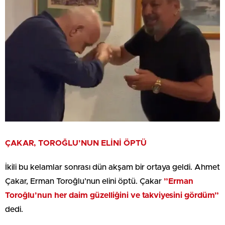
ÇAKAR, TOROĞLU’NUN ELİNİ ÖPTÜ
İkili bu kelamlar sonrası dün akşam bir ortaya geldi. Ahmet
Çakar, Erman Toroğlu’nun elini öptü. Çakar
”Erman
Toroğlu’nun her daim güzelliğini ve takviyesini gördüm”
dedi.