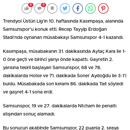
0
0
Trendyol Üstün Lig’in 10. haftasında Kasımpaşa, alanında
Samsunspor’u konuk etti. Recep Tayyip Erdoğan
Stadı’nda oynanan müsabakayı Samsunspor 4-1 kazandı.
Kasımpaşa, müsabakanın 31. dakikasında Aytaç Kara ile 1-
0 öne geçti ve birinci yarıyı önde kapattı. Gayretin 2.
yarısına tesirli başlayan Samsunspor, 68 ve 78.
dakikalarda Holse ve 71. dakikada Soner Aydoğdu ile 3-1’i
buldu. Müsabakada son kelamı 86. dakikada Taıt söyledi
ve gayret 4-1 sona erdi.
Samsunspor, 19 ve 27. dakikalarda Ntcham ile penaltı
atışından sonuç alamadı.
Bu sonucun akabinde Samsunspor, 22 puanla 2. sıraya