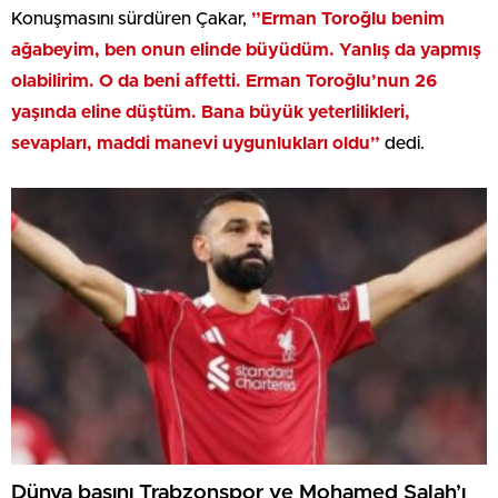
Konuşmasını sürdüren Çakar,
”Erman Toroğlu benim
ağabeyim, ben onun elinde büyüdüm. Yanlış da yapmış
olabilirim. O da beni affetti. Erman Toroğlu’nun 26
yaşında eline düştüm. Bana büyük yeterlilikleri,
sevapları, maddi manevi uygunlukları oldu”
dedi.
Dünya basını Trabzonspor ve Mohamed Salah’ı