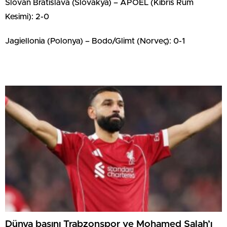
Slovan Bratislava (Slovakya) – APOEL (Kıbrıs Rum
Kesimi): 2-0
Jagiellonia (Polonya) – Bodo/Glimt (Norveç): 0-1
Dünya basını Trabzonspor ve Mohamed Salah’ı