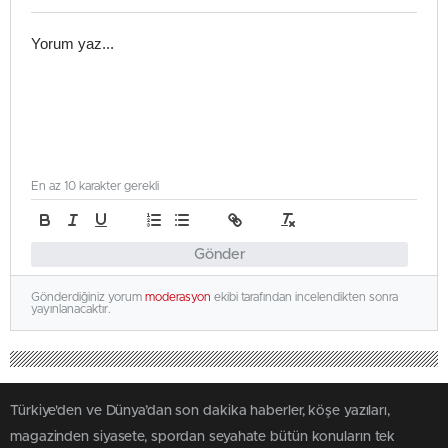
En az 10 karakter gerekli
Gönder
Gönderdiğiniz yorum
moderasyon
ekibi tarafından incelendikten sonra
yayınlanacaktır.
Türkiye'den ve Dünya’dan son dakika haberler, köşe yazıları,
magazinden siyasete, spordan seyahate bütün konuların tek