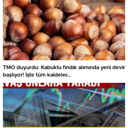
TMO duyurdu: Kabuklu fındık alımında yeni devir
başlıyor! İşte tüm kaideler…