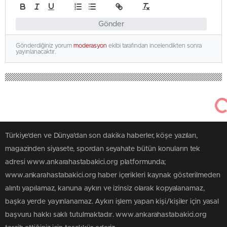
Gönder
Gönderdiğiniz yorum
moderasyon
ekibi tarafından incelendikten sonra
yayınlanacaktır.
Türkiye'den ve Dünya’dan son dakika haberler, köşe yazıları,
magazinden siyasete, spordan seyahate bütün konuların tek
adresi www.ankarahastabakici.org platformunda;
www.ankarahastabakici.org haber içerikleri kaynak gösterilmeden
alıntı yapılamaz, kanuna aykırı ve izinsiz olarak kopyalanamaz,
başka yerde yayınlanamaz. Aykırı işlem yapan kişi/kişiler için yasal
başvuru hakkı saklı tutulmaktadır. www.ankarahastabakici.org