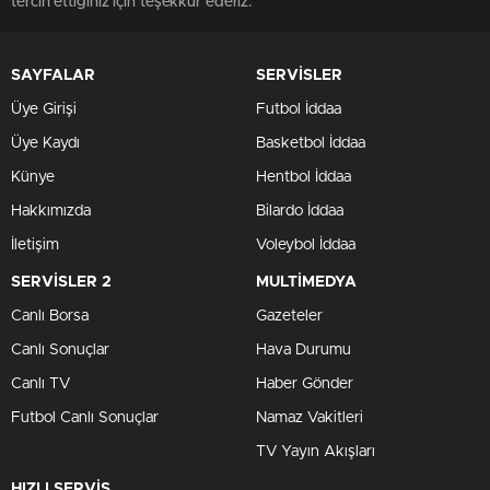
tercih ettiğiniz için teşekkür ederiz.
SAYFALAR
SERVİSLER
Üye Girişi
Futbol İddaa
Üye Kaydı
Basketbol İddaa
Künye
Hentbol İddaa
Hakkımızda
Bilardo İddaa
İletişim
Voleybol İddaa
SERVİSLER 2
MULTİMEDYA
Canlı Borsa
Gazeteler
Canlı Sonuçlar
Hava Durumu
Canlı TV
Haber Gönder
Futbol Canlı Sonuçlar
Namaz Vakitleri
TV Yayın Akışları
HIZLI SERVİS