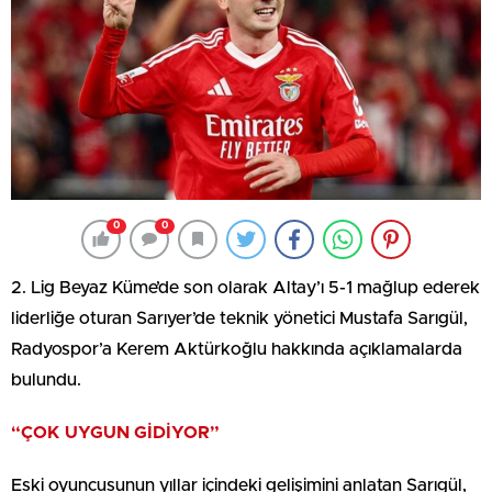
0
0
2. Lig Beyaz Küme’de son olarak Altay’ı 5-1 mağlup ederek
liderliğe oturan Sarıyer’de teknik yönetici Mustafa Sarıgül,
Radyospor’a Kerem Aktürkoğlu hakkında açıklamalarda
bulundu.
“ÇOK UYGUN GİDİYOR”
Eski oyuncusunun yıllar içindeki gelişimini anlatan Sarıgül,