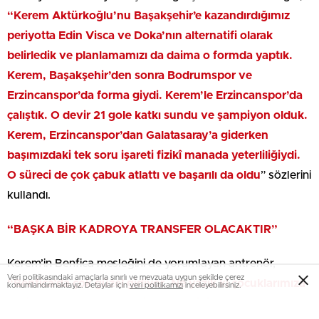
“Kerem Aktürkoğlu’nu Başakşehir’e kazandırdığımız
periyotta Edin Visca ve Doka’nın alternatifi olarak
belirledik ve planlamamızı da daima o formda yaptık.
Kerem, Başakşehir’den sonra Bodrumspor ve
Erzincanspor’da forma giydi. Kerem’le Erzincanspor’da
çalıştık. O devir 21 gole katkı sundu ve şampiyon olduk.
Kerem, Erzincanspor’dan Galatasaray’a giderken
başımızdaki tek soru işareti fizikî manada yeterliliğiydi.
O süreci de çok çabuk atlattı ve başarılı da oldu
” sözlerini
kullandı.
“BAŞKA BİR KADROYA TRANSFER OLACAKTIR”
Kerem’in Benfica mesleğini de yorumlayan antrenör,
Veri politikasındaki amaçlarla sınırlı ve mevzuata uygun şekilde çerez
“Benfica’da çok güzel gidiyor. Ne yazık ki çocuklarımıza
konumlandırmaktayız. Detaylar için
veri politikamızı
inceleyebilirsiniz.
sahip çıkmıyoruz. Kerem’in elde ettiği başarıyı yabancı