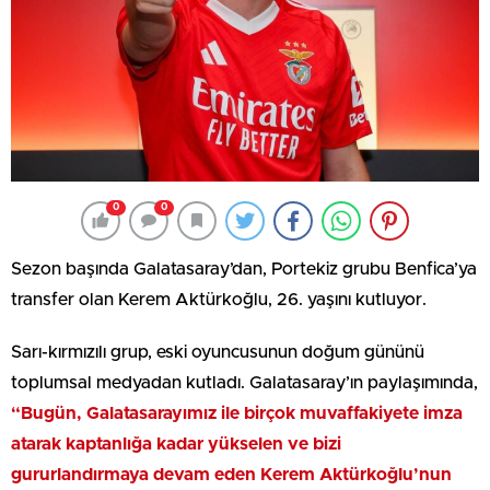
0
0
Sezon başında Galatasaray’dan, Portekiz grubu Benfica’ya
transfer olan Kerem Aktürkoğlu, 26. yaşını kutluyor.
Sarı-kırmızılı grup, eski oyuncusunun doğum gününü
toplumsal medyadan kutladı. Galatasaray’ın paylaşımında,
“Bugün, Galatasarayımız ile birçok muvaffakiyete imza
atarak kaptanlığa kadar yükselen ve bizi
gururlandırmaya devam eden Kerem Aktürkoğlu’nun