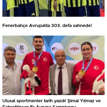
Fenerbahçe Avrupa’da 303. defa sahnede!
Ulusal sportmenler tarih yazdı! Şimal Yılmaz ve