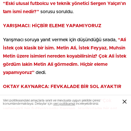
“Eski ulusal futbolcu ve teknik yönetici Sergen Yalçın’ın
tam ismi nedir?”
sorusu soruldu.
YARIŞMACI: HİÇBİR ELEME YAPAMIYORUZ
Yarışmacı soruya yanıt vermek için düşündüğü sırada,
“Ali
İstek çok klasik bir isim. Metin Ali, İstek Feyyaz, Muhsin
Metin üzere isimleri nereden koyabilirsiniz? Çok Ali İstek
gördüm lakin Metin Ali görmedim. Hiçbir eleme
yapamıyoruz”
dedi.
OKTAY KAYNARCA: FEVKALADE BİR SOL AYAKTIR
Oktay Kaynarca ise yarışmacının bu sözlerine
“Çok
Veri politikasındaki amaçlarla sınırlı ve mevzuata uygun şekilde çerez
konumlandırmaktayız. Detaylar için
veri politikamızı
inceleyebilirsiniz.
yetenekli bir futbolcuydu Sergen. Harikulade bir sol
ayaktır”
halinde karşılık verdi.
Yarışmacı, 500 bin TL kıymetindeki soruya hakikat karşılık