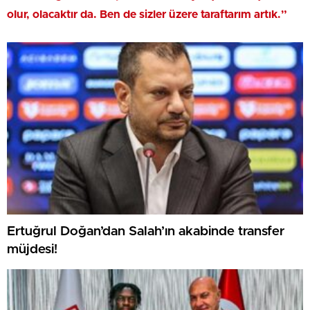
olur, olacaktır da. Ben de sizler üzere taraftarım artık.”
Ertuğrul Doğan’dan Salah’ın akabinde transfer
müjdesi!