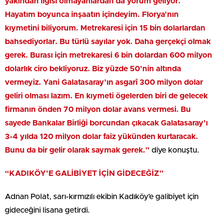
yakından ilgisi olmayanlardan da yorum geliyor.
Hayatım boyunca inşaatın içindeyim. Florya’nın
kıymetini biliyorum. Metrekaresi için 15 bin dolarlardan
bahsediyorlar. Bu türlü sayılar yok. Daha gerçekçi olmak
gerek. Burası için metrekaresi 6 bin dolardan 600 milyon
dolarlık ciro bekliyoruz. Biz yüzde 50’nin altında
vermeyiz. Yani Galatasaray’ın asgarî 300 milyon dolar
geliri olması lazım. En kıymeti ögelerden biri de gelecek
firmanın önden 70 milyon dolar avans vermesi. Bu
sayede Bankalar Birliği borcundan çıkacak Galatasaray’ı
3-4 yılda 120 milyon dolar faiz yükünden kurtaracak.
Bunu da bir gelir olarak saymak gerek.”
diye konuştu.
“KADIKÖY’E GALİBİYET İÇİN GİDECEĞİZ”
Adnan Polat, sarı-kırmızılı ekibin Kadıköy’e galibiyet için
gideceğini lisana getirdi.