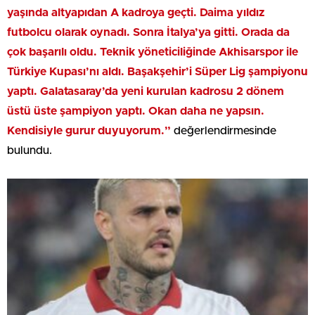
yaşında altyapıdan A kadroya geçti. Daima yıldız
futbolcu olarak oynadı. Sonra İtalya’ya gitti. Orada da
çok başarılı oldu. Teknik yöneticiliğinde Akhisarspor ile
Türkiye Kupası’nı aldı. Başakşehir’i Süper Lig şampiyonu
yaptı. Galatasaray’da yeni kurulan kadrosu 2 dönem
üstü üste şampiyon yaptı. Okan daha ne yapsın.
Kendisiyle gurur duyuyorum.”
değerlendirmesinde
bulundu.