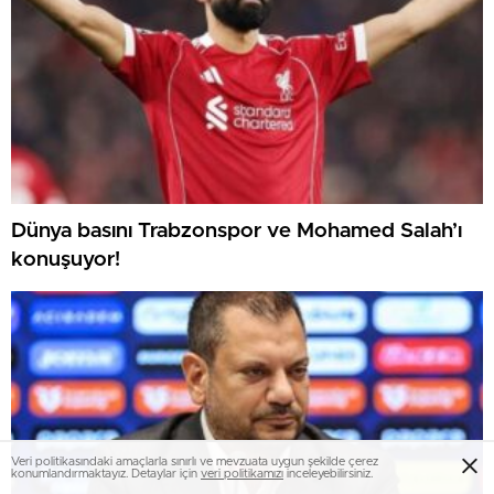
Dünya basını Trabzonspor ve Mohamed Salah’ı
konuşuyor!
Veri politikasındaki amaçlarla sınırlı ve mevzuata uygun şekilde çerez
konumlandırmaktayız. Detaylar için
veri politikamızı
inceleyebilirsiniz.