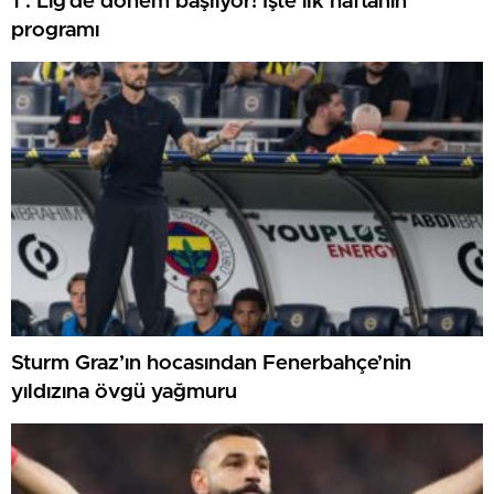
1 . Lig’de dönem başlıyor! İşte ilk haftanın
programı
Sturm Graz’ın hocasından Fenerbahçe’nin
yıldızına övgü yağmuru