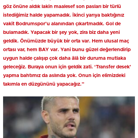
göz önüne aldık lakin maalesef son pasları bir türlü
istediğimiz halde yapamadık. İkinci yarıya baktığınız
vakit Bodrumspor’u alanından çıkartmadık. Gol de
bulamadık. Yapacak bir şey yok, zira biz daha yeni
geldik. Önümüzde büyük bir orta var. Hem ulusal maç
ortası var, hem BAY var. Yani bunu güzel değerlendirip
uygun halde çalışıp çok daha âlâ bir duruma mutlaka
geleceğiz. Buraya onun için geldik zati. ‘Transfer desek’
yapma bahtımız da aslında yok. Onun için elimizdeki
takımla en düzgününü yapacağız.”