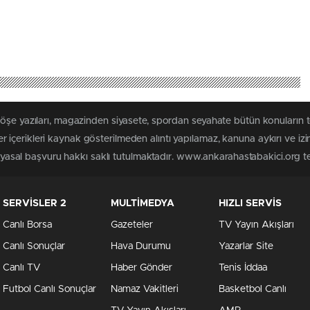
köşe yazıları, magazinden siyasete, spordan seyahate bütün konuların
içerikleri kaynak gösterilmeden alıntı yapılamaz, kanuna aykırı ve iz
n yasal başvuru hakkı saklı tutulmaktadır. www.ankarahastabakici.org ter
SERVİSLER 2
MULTİMEDYA
HIZLI SERVİS
Canlı Borsa
Gazeteler
TV Yayın Akışları
Canlı Sonuçlar
Hava Durumu
Yazarlar Site
Canlı TV
Haber Gönder
Tenis İddaa
Futbol Canlı Sonuçlar
Namaz Vakitleri
Basketbol Canlı