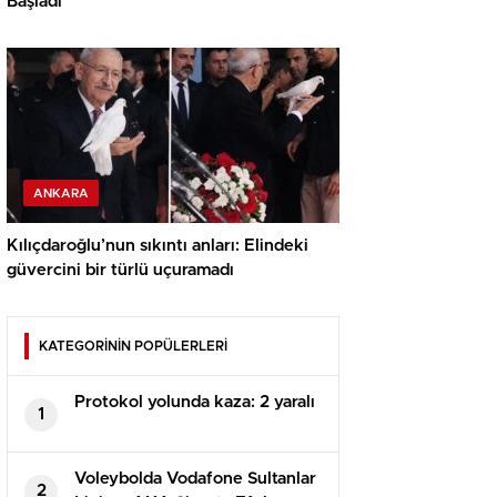
Başladı
ANKARA
Kılıçdaroğlu’nun sıkıntı anları: Elindeki
güvercini bir türlü uçuramadı
KATEGORİNİN POPÜLERLERİ
Protokol yolunda kaza: 2 yaralı
1
Voleybolda Vodafone Sultanlar
2