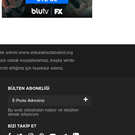
 tek adresi www.ankarahastabakici.org
insiz olarak kopyalanamaz, başka yerde
cih ettiğiniz için teşekkür ederiz.
BÜLTEN ABONELİĞİ
+
Bu web sitesinden haber ve ebülten
almak istiyorum
BİZİ TAKİP ET