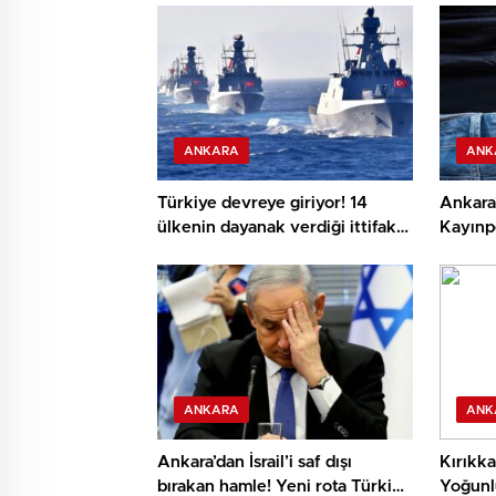
ANKARA
ANK
Türkiye devreye giriyor! 14
Ankara
ülkenin dayanak verdiği ittifak
Kayınpe
için kritik temas
öldürd
ANKARA
ANK
Ankara’dan İsrail’i saf dışı
Kırıkk
bırakan hamle! Yeni rota Türkiye
Yoğunl