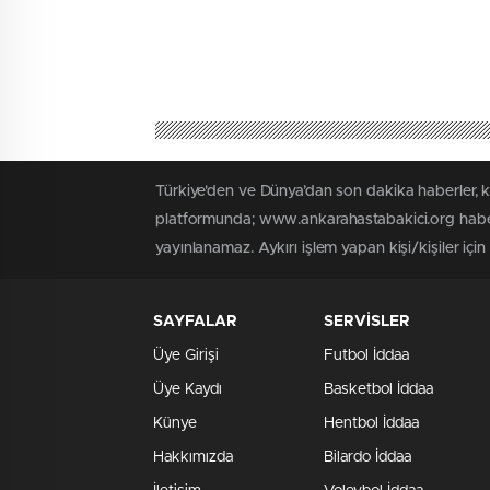
Türkiye'den ve Dünya’dan son dakika haberler, 
platformunda; www.ankarahastabakici.org haber 
yayınlanamaz. Aykırı işlem yapan kişi/kişiler içi
SAYFALAR
SERVİSLER
Üye Girişi
Futbol İddaa
Üye Kaydı
Basketbol İddaa
Künye
Hentbol İddaa
Hakkımızda
Bilardo İddaa