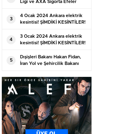
Ligi ve AXA Sigorta Efeler
Ligi’nde ikinci yarı başlıyor
4 Ocak 2024 Ankara elektrik
3
kesintisi! ŞİMDİKİ KESİNTİLER!
Ankara’da elektrikler ne vakit
gelecek?
3 Ocak 2024 Ankara elektrik
4
kesintisi! ŞİMDİKİ KESİNTİLER!
Ankara’da elektrikler ne vakit
gelecek?
Dışişleri Bakanı Hakan Fidan,
5
İran Yol ve Şehircilik Bakanı
Mehrdad Bezrpaş’ı Ankara’da
ağırladı