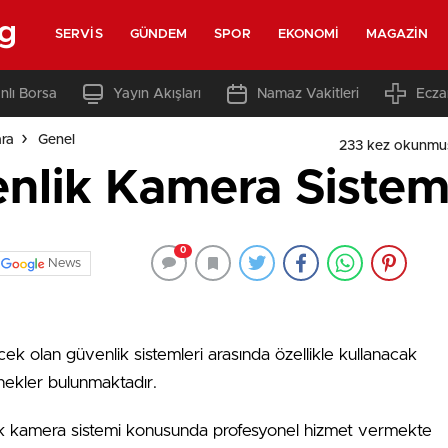
rg
SERVIS
GÜNDEM
SPOR
EKONOMI
MAGAZIN
nlı Borsa
Yayın Akışları
Namaz Vakitleri
Ecza
ara
Genel
233 kez okunmu
nlik Kamera Sistemi
0
News
ek olan güvenlik sistemleri arasında özellikle kullanacak
enekler bulunmaktadır.
ik kamera sistemi konusunda profesyonel hizmet vermekte