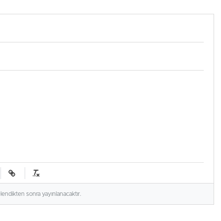
uçuramadı
elendikten sonra yayınlanacaktır.