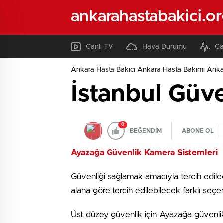
ankarahastabakici.o
Canlı TV
Hava Durumu
Ca
Ankara Hasta Bakıcı Ankara Hasta Bakımı Ank
İstanbul Güve
0
BEĞENDİM
ABONE OL
Ayazağa Güvenlik Kamera Sistemleri
Güvenliği sağlamak amacıyla tercih edilec
alana göre tercih edilebilecek farklı seç
Üst düzey güvenlik için Ayazağa güvenl