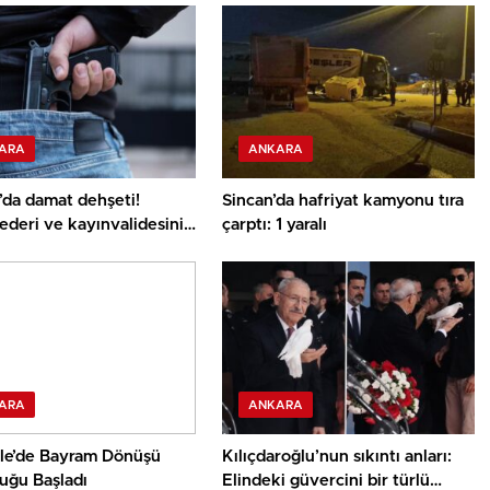
ARA
ANKARA
’da damat dehşeti!
Sincan’da hafriyat kamyonu tıra
deri ve kayınvalidesini
çarptı: 1 yaralı
ü
ARA
ANKARA
ale’de Bayram Dönüşü
Kılıçdaroğlu’nun sıkıntı anları:
uğu Başladı
Elindeki güvercini bir türlü