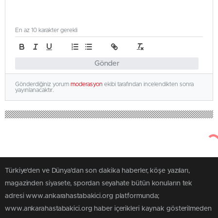
En az 10 karakter gerekli
Gönder
Gönderdiğiniz yorum
moderasyon
ekibi tarafından incelendikten sonra
yayınlanacaktır.
Türkiye'den ve Dünya’dan son dakika haberler, köşe yazıları,
magazinden siyasete, spordan seyahate bütün konuların tek
adresi www.ankarahastabakici.org platformunda;
www.ankarahastabakici.org haber içerikleri kaynak gösterilmeden