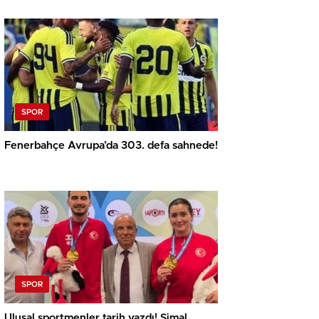
SPOR
Fenerbahçe Avrupa’da 303. defa sahnede!
SPOR
Ulusal sportmenler tarih yazdı! Şimal