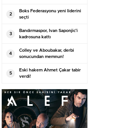
Boks Federasyonu yeni liderini
2
seçti
Bandırmaspor, Ivan Saponjic’i
3
kadrosuna kattı
Colley ve Aboubakar, derbi
4
sonucundan memnun!
Eski hakem Ahmet Çakar tabir
5
verdi!