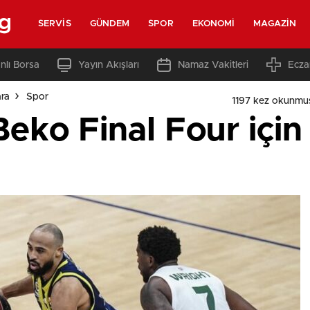
rg
SERVIS
GÜNDEM
SPOR
EKONOMI
MAGAZIN
nlı Borsa
Yayın Akışları
Namaz Vakitleri
Ecza
ara
Spor
1197 kez okunmu
eko Final Four için