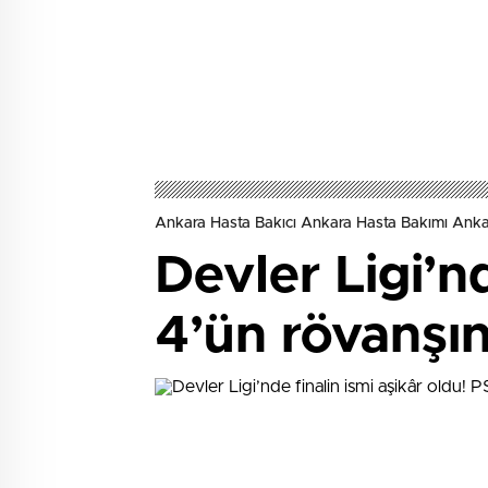
Ankara Hasta Bakıcı Ankara Hasta Bakımı Ank
Devler Ligi’n
4’ün rövanşınd