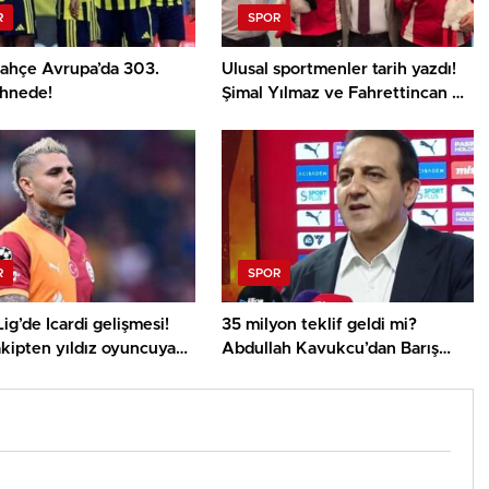
R
SPOR
ahçe Avrupa’da 303.
Ulusal sportmenler tarih yazdı!
ahnede!
Şimal Yılmaz ve Fahrettincan Er
Avrupa Şampiyonu
R
SPOR
ig’de Icardi gelişmesi!
35 milyon teklif geldi mi?
akipten yıldız oyuncuya
Abdullah Kavukcu’dan Barış
şılık
Alper karşılığı