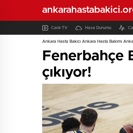
ankarahastabakici.o
Canlı TV
Hava Durumu
Ca
Ankara Hasta Bakıcı Ankara Hasta Bakımı Ank
Fenerbahçe B
çıkıyor!