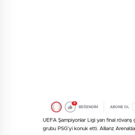
0
BEĞENDİM
ABONE OL
UEFA Şampiyonlar Ligi yarı final rövanş
grubu PSG’yi konuk etti. Allianz Arena’