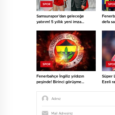
SPOR
SPO
Samsunspor’dan geleceğe
Fenerb
yatırım! 5 yıllık yeni imza
defa s
heyecan kattı
SPOR
SPO
Fenerbahçe İngiliz yıldızın
Süper L
peşinde! Birinci görüşme
Ezeli r
gerçekleşti
şok kar