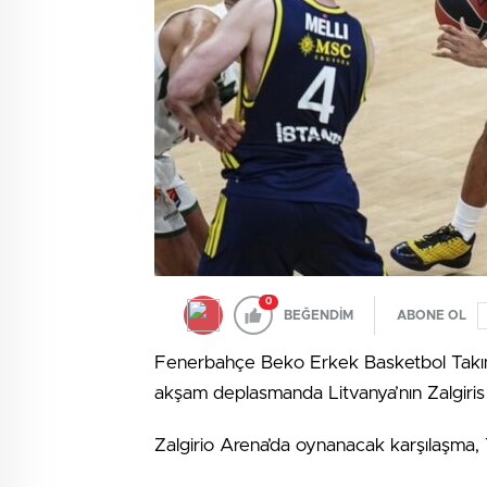
0
BEĞENDİM
ABONE OL
Fenerbahçe Beko Erkek Basketbol Takımı
akşam deplasmanda Litvanya’nın Zalgiris 
Zalgirio Arena’da oynanacak karşılaşma,