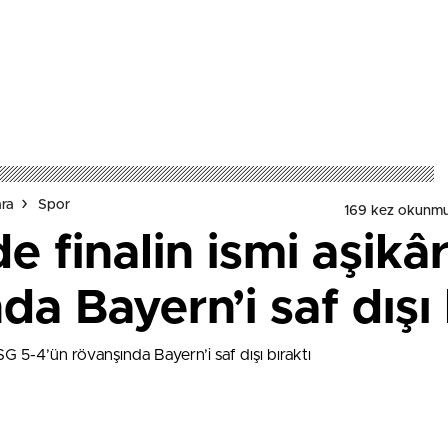
ara
Spor
169 kez okunmu
de finalin ismi aşikâ
a Bayern’i saf dışı 