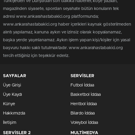
Türkiye'den ve Dünya’dan son dakika haberler, köşe yazıları,
magazinden siyasete, spordan seyahate bütün konuların tek
adresi www.ankarahastabakici.org platformunda;
www.ankarahastabakici.org haber içerikleri kaynak gösterilmeden
alıntı yapılamaz, kanuna aykırı ve izinsiz olarak kopyalanamaz,
başka yerde yayınlanamaz. Aykırı işlem yapan kişi/kişiler için yasal
başvuru hakkı saklı tutulmaktadır. www.ankarahastabakici.org
tercih ettiğiniz için teşekkür ederiz.
SAYFALAR
SERVİSLER
Üye Girişi
Futbol İddaa
Üye Kaydı
Basketbol İddaa
Künye
Hentbol İddaa
Hakkımızda
Bilardo İddaa
İletişim
Voleybol İddaa
SERVİSLER 2
MULTİMEDYA