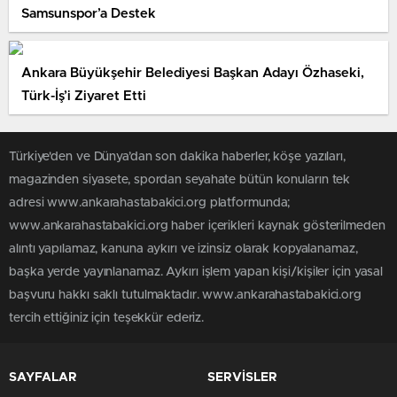
Samsunspor’a Destek
Ankara Büyükşehir Belediyesi Başkan Adayı Özhaseki,
Türk-İş’i Ziyaret Etti
Türkiye'den ve Dünya’dan son dakika haberler, köşe yazıları,
magazinden siyasete, spordan seyahate bütün konuların tek
adresi www.ankarahastabakici.org platformunda;
www.ankarahastabakici.org haber içerikleri kaynak gösterilmeden
alıntı yapılamaz, kanuna aykırı ve izinsiz olarak kopyalanamaz,
başka yerde yayınlanamaz. Aykırı işlem yapan kişi/kişiler için yasal
başvuru hakkı saklı tutulmaktadır. www.ankarahastabakici.org
tercih ettiğiniz için teşekkür ederiz.
SAYFALAR
SERVİSLER