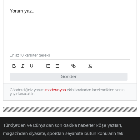
En az 10 karakter gerekli
Gönder
Gönderdiğiniz yorum
moderasyon
ekibi tarafından incelendikten sonra
yayınlanacaktır.
Türkiye'den ve Dünya’dan son dakika haberler, köşe yazıları,
magazinden siyasete, spordan seyahate bütün konuların tek