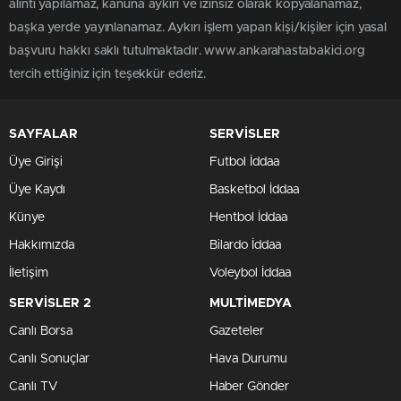
alıntı yapılamaz, kanuna aykırı ve izinsiz olarak kopyalanamaz,
başka yerde yayınlanamaz. Aykırı işlem yapan kişi/kişiler için yasal
başvuru hakkı saklı tutulmaktadır. www.ankarahastabakici.org
tercih ettiğiniz için teşekkür ederiz.
SAYFALAR
SERVİSLER
Üye Girişi
Futbol İddaa
Üye Kaydı
Basketbol İddaa
Künye
Hentbol İddaa
Hakkımızda
Bilardo İddaa
İletişim
Voleybol İddaa
SERVİSLER 2
MULTİMEDYA
Canlı Borsa
Gazeteler
Canlı Sonuçlar
Hava Durumu
Canlı TV
Haber Gönder