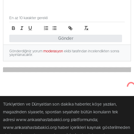
En az 10 karakter gerekli
Gönder
Gönderdiğiniz yorum
moderasyon
ekibi tarafından incelendikten sonra
yayınlanacaktır.
Türkiye'den ve Dünya’dan son dakika haberler, köşe yazıları,
magazinden siyasete, spordan seyahate bütün konuların tek
adresi www.ankarahastabakici.org platformunda;
www.ankarahastabakici.org haber içerikleri kaynak gösterilmeden