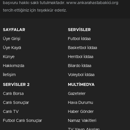
başvuru hakkı saklı tutulmaktadır. www.ankarahastabakici.org
tercih ettiğiniz için teşekkür ederiz.
SAYFALAR
SERVİSLER
Üye Girişi
Futbol İddaa
Üye Kaydı
Basketbol İddaa
Künye
Hentbol İddaa
Hakkımızda
Bilardo İddaa
İletişim
Voleybol İddaa
SERVİSLER 2
MULTİMEDYA
Canlı Borsa
Gazeteler
Canlı Sonuçlar
Hava Durumu
Canlı TV
Haber Gönder
Futbol Canlı Sonuçlar
Namaz Vakitleri
TV Yayın Akışları