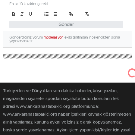
En az 10 karakter gerekli
Gönder
Gönderdiğiniz yorum
moderasyon
ekibi tarafından incelendikten sonra
yayınlanacaktır.
Türkiye'den ve Dünya’dan son dakika haberler, köşe yazıları,
magazinden siyasete, spordan seyahate bütün konuların tek
adresi www.ankarahastabakici.org platformunda;
www.ankarahastabakici.org haber içerikleri kaynak gösterilmeden
alıntı yapılamaz, kanuna aykırı ve izinsiz olarak kopyalanamaz,
başka yerde yayınlanamaz. Aykırı işlem yapan kişi/kişiler için yasal