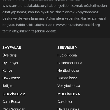
www.ankarahastabakici.org haber içerikleri kaynak gösterilmeden
alıntı yapılamaz, kanuna aykırı ve izinsiz olarak kopyalanamaz,
başka yerde yayınlanamaz. Aykırı işlem yapan kişi/kişiler için yasal
başvuru hakkı saklı tutulmaktadır. www.ankarahastabakici.org
tercih ettiğiniz için teşekkür ederiz.
SAYFALAR
SERVİSLER
Üye Girişi
Futbol İddaa
Üye Kaydı
Basketbol İddaa
Künye
Hentbol İddaa
Hakkımızda
Bilardo İddaa
İletişim
Voleybol İddaa
SERVİSLER 2
MULTİMEDYA
Canlı Borsa
Gazeteler
Canlı Sonuçlar
Hava Durumu