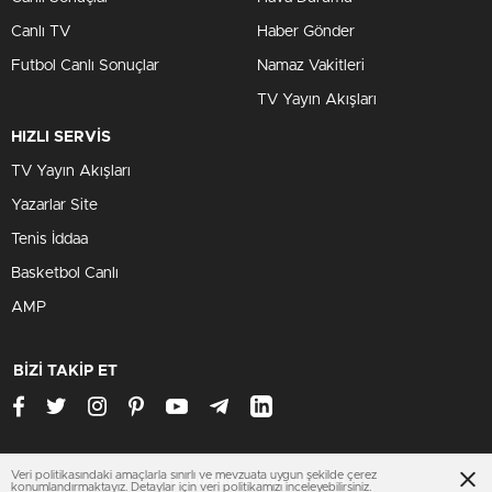
Canlı TV
Haber Gönder
Futbol Canlı Sonuçlar
Namaz Vakitleri
TV Yayın Akışları
HIZLI SERVİS
TV Yayın Akışları
Yazarlar Site
Tenis İddaa
Basketbol Canlı
AMP
BİZİ TAKİP ET
Veri politikasındaki amaçlarla sınırlı ve mevzuata uygun şekilde çerez
www.ankarahastabakici.org
konumlandırmaktayız. Detaylar için
veri politikamızı
inceleyebilirsiniz.