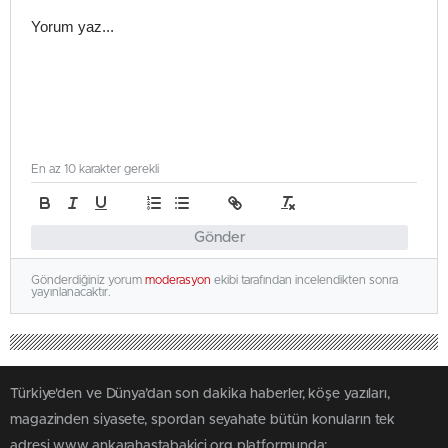
En az 10 karakter gerekli
Gönder
Gönderdiğiniz yorum
moderasyon
ekibi tarafından incelendikten sonra
yayınlanacaktır.
Türkiye'den ve Dünya’dan son dakika haberler, köşe yazıları,
magazinden siyasete, spordan seyahate bütün konuların tek
adresi www.ankarahastabakici.org platformunda;