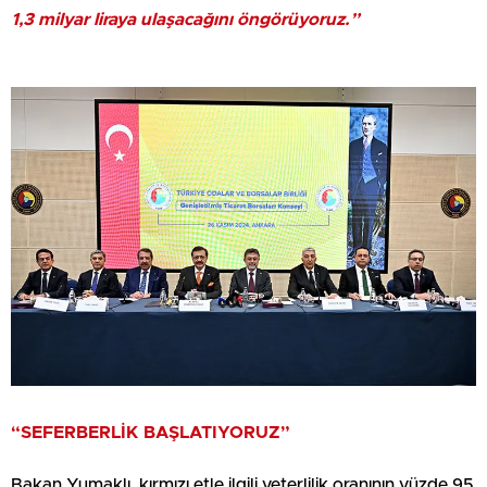
1,3 milyar liraya ulaşacağını öngörüyoruz.”
“SEFERBERLİK BAŞLATIYORUZ”
Bakan Yumaklı, kırmızı etle ilgili yeterlilik oranının yüzde 95