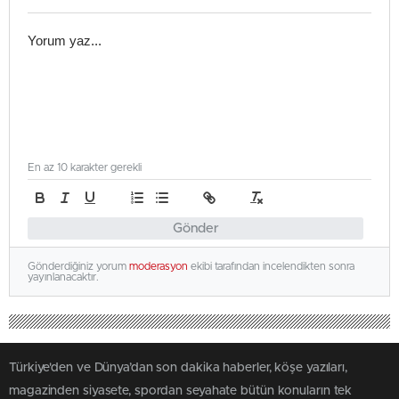
En az 10 karakter gerekli
Gönder
Gönderdiğiniz yorum
moderasyon
ekibi tarafından incelendikten sonra
yayınlanacaktır.
Türkiye'den ve Dünya’dan son dakika haberler, köşe yazıları,
magazinden siyasete, spordan seyahate bütün konuların tek