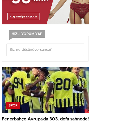
HIZLI YORUM YAP
SPOR
Fenerbahçe Avrupa’da 303. defa sahnede!