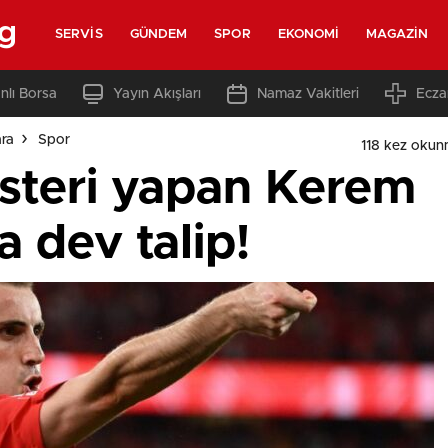
rg
SERVIS
GÜNDEM
SPOR
EKONOMI
MAGAZIN
nlı Borsa
Yayın Akışları
Namaz Vakitleri
Ecza
ara
Spor
118 kez okun
steri yapan Kerem
 dev talip!