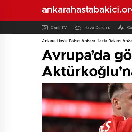
ankarahastabakici.o
Canlı TV
Hava Durumu
Ca
Ankara Hasta Bakıcı Ankara Hasta Bakımı Ank
Avrupa’da gö
Aktürkoğlu’na