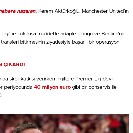
 habere nazaran,
Kerem Aktürkoğlu, Manchester United’ın
Ligi’ne çok kısa müddette adapte olduğu ve Benfica’nın
ransferi bitirmesinin ziyadesiyle başarılı bir operasyon
 ÇIKARDI
da skor katkısı verirken İngiltere Premier Lig devi
fer periyodunda
40 milyon euro
gibi bir bonservis ile
ü.