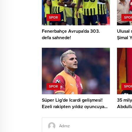
SPOR
SPO
Fenerbahçe Avrupa’da 303.
Ulusal 
defa sahnede!
Şimal Y
Avrupa
SPOR
SPO
Süper Lig’de Icardi gelişmesi!
35 mily
Ezeli rakipten yıldız oyuncuya
Abdull
şok karşılık
Alper k