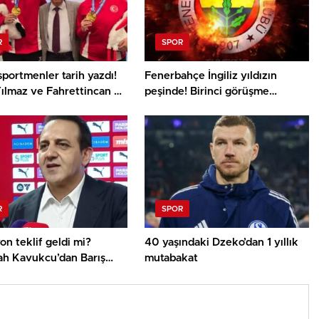
R
SPOR
sportmenler tarih yazdı!
Fenerbahçe İngiliz yıldızın
ılmaz ve Fahrettincan Er
peşinde! Birinci görüşme
 Şampiyonu
gerçekleşti
R
SPOR
on teklif geldi mi?
40 yaşındaki Dzeko’dan 1 yıllık
ah Kavukcu’dan Barış
mutabakat
arşılığı