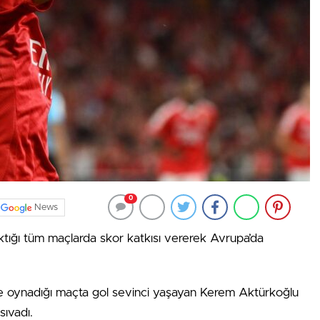
0
News
ktığı tüm maçlarda skor katkısı vererek Avrupa’da
le oynadığı maçta gol sevinci yaşayan Kerem Aktürkoğlu
sıvadı.