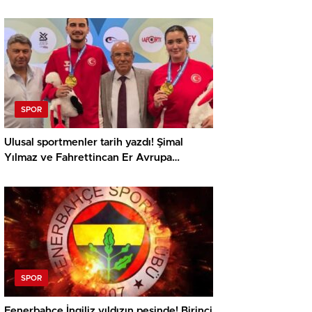
SPOR
Ulusal sportmenler tarih yazdı! Şimal
Yılmaz ve Fahrettincan Er Avrupa
Şampiyonu
SPOR
Fenerbahçe İngiliz yıldızın peşinde! Birinci