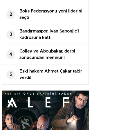
Boks Federasyonu yeni liderini
2
seçti
Bandırmaspor, Ivan Saponjic’i
3
kadrosuna kattı
Colley ve Aboubakar, derbi
4
sonucundan memnun!
Eski hakem Ahmet Çakar tabir
5
verdi!