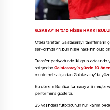
G.SARAY’IN %10 HİSSE HAKKI BUL
Öteki taraftan Galatasaraylı taraftarların 
sarı-kırmızlı grubun hisse hakkının olup ol
Transfer periyodunda iki grup ortasında 
satışından
Galatasaray’a yüzde 10 öd
muhtemel satışından Galatasaray’da yüzd
Bu dönem Benfica formasıyla 5 maçta vaz
performans gösterdi.
25 yaşındaki futbolcunun hür kalma bedel